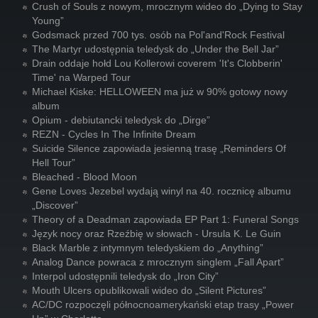
Crush of Souls z nowym, mrocznym wideo do „Dying to Stay
Young”
Godsmack przed 700 tys. osób na Pol'and'Rock Festival
The Martyr udostępnia teledysk do „Under the Bell Jar”
Drain oddaje hołd Lou Kollerowi coverem 'It's Clobberin'
Time' na Warped Tour
Michael Kiske: HELLOWEEN ma już w 90% gotowy nowy
album
Opium - debiutancki teledysk do „Dirge”
REZN - Cycles In The Infinite Dream
Suicide Silence zapowiada jesienną trasę „Reminders Of
Hell Tour”
Bleached - Blood Moon
Gene Loves Jezebel wydają winyl na 40. rocznicę albumu
„Discover”
Theory of a Deadman zapowiada EP Part 1: Funeral Songs
Język nocy oraz Rzeźbię w słowach - Ursula K. Le Guin
Black Marble z intymnym teledyskiem do „Anything”
Analog Dance powraca z mrocznym singlem „Fall Apart”
Interpol udostępnili teledysk do „Iron City”
Mouth Ulcers opublikowali wideo do „Silent Pictures”
AC/DC rozpoczęli północnoamerykański etap trasy „Power