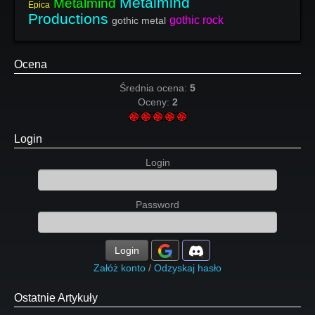
Metalmind
Metalmind
Epica
Productions
gothic rock
gothic metal
Ocena
Średnia ocena:
5
Oceny:
2
Login
Login
Password
Login
Załóż konto
/
Odzyskaj hasło
Ostatnie Artykuły