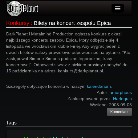
Artykuły
Konkursy
:
Bilety na koncert zespołu Epica
Użytkownicy
DarkPlanet i Metalmind Production ogłasza konkurs z okazji
najbliższego koncertu zespołu Epica, który odbędzie się 4
Wydarzenia
listopada we wrocławskim klubie Firlej. Aby wygrać jeden z
dwóch biletów należy prawidłowo odpowiedzieć na pytanie: "Kto
Galeria
zastępował Simone Simons podczas tegorocznej trasy
koncertowej". Odpowiedzi wraz z nickiem prosimy nadsyłać do
Forum
15 października na adres: konkurs@darkplanet.pl.
Więcej
Szczegóły dotyczące koncertu w naszym
kalendarium
.
Login
Autor:
amorphous
Zaakceptowane przez:
Harlequin
Wysłano:
2008-09-05
Komentarz
Tags