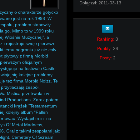
Dołączył:
2011-03-13
muzyczny o charakterze gotycko
owane jest na rok 1998. W
zespołu
,
problem stanowiły
nia go. Mimo to w 1999 roku
kiej Wiośnie Muzycznej”
,
a
Ranking:
0
 i rejestruje swoje pierwsze
Punkty:
24
ki temu nagraniu już nie cały
kt płytowy z firmą Morbid
Posty:
2
 pierwszym oficjalnym
stępuje na festiwalu Castle
wiają się kolejne problemy
uje też firma Morbid Noizz. Te
przytłaczają zespół.
ia Mistica przetrwała i w
Mind Productions. Zaraz potem
iutancki krążek "Testamentum
iej kolejny album "Fallen
ertować. Wystąpił m.in. na
ys Of Metal Madness
,
. Grał z takimi zespołami jak:
light
,
Cemetery Of Scream