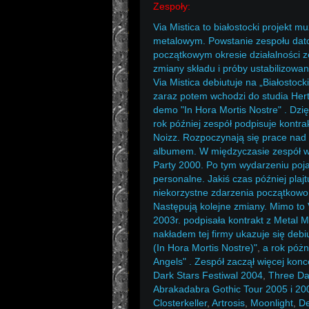
Zespoły:
Via Mistica to białostocki projekt 
metalowym. Powstanie zespołu dat
początkowym okresie działalności 
zmiany składu i próby ustabilizowa
Via Mistica debiutuje na „Białostoc
zaraz potem wchodzi do studia Hertz
demo "In Hora Mortis Nostre" . Dzię
rok później zespół podpisuje kontra
Noizz. Rozpoczynają się prace nad
albumem. W międzyczasie zespół wy
Party 2000. Po tym wydarzeniu poja
personalne. Jakiś czas później plajt
niekorzystne zdarzenia początkowo 
Następują kolejne zmiany. Mimo to V
2003r. podpisała kontrakt z Metal 
nakładem tej firmy ukazuje się deb
(In Hora Mortis Nostre)"
,
a rok póżn
Angels" . Zespół zaczął więcej konc
Dark Stars Festiwal 2004
,
Three Da
Abrakadabra Gothic Tour 2005 i 2006
Closterkeller
,
Artrosis
,
Moonlight
,
De