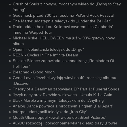
Crush of Souls z nowym, mrocznym wideo do „Dying to Stay
Young”
Godsmack przed 700 tys. osób na Pol'and'Rock Festival
The Martyr udostępnia teledysk do „Under the Bell Jar”
Drain oddaje hołd Lou Kollerowi coverem 'It's Clobberin'
Time' na Warped Tour
Michael Kiske: HELLOWEEN ma już w 90% gotowy nowy
album
Opium - debiutancki teledysk do „Dirge”
REZN - Cycles In The Infinite Dream
Suicide Silence zapowiada jesienną trasę „Reminders Of
Hell Tour”
Bleached - Blood Moon
Gene Loves Jezebel wydają winyl na 40. rocznicę albumu
„Discover”
Theory of a Deadman zapowiada EP Part 1: Funeral Songs
Język nocy oraz Rzeźbię w słowach - Ursula K. Le Guin
Black Marble z intymnym teledyskiem do „Anything”
Analog Dance powraca z mrocznym singlem „Fall Apart”
Interpol udostępnili teledysk do „Iron City”
Mouth Ulcers opublikowali wideo do „Silent Pictures”
AC/DC rozpoczęli północnoamerykański etap trasy „Power