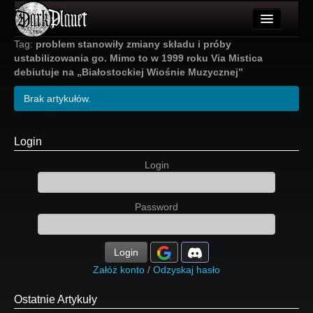
Artykuły
Tag:
problem stanowiły zmiany składu i próby
ustabilizowania go. Mimo to w 1999 roku Via Mistica
Użytkownicy
debiutuje na „Białostockiej Wiośnie Muzycznej”
Wydarzenia
Brak artykułów.
Galeria
Login
Forum
Login
Więcej
Password
Login
Login
Załóż konto
/
Odzyskaj hasło
Ostatnie Artykuły