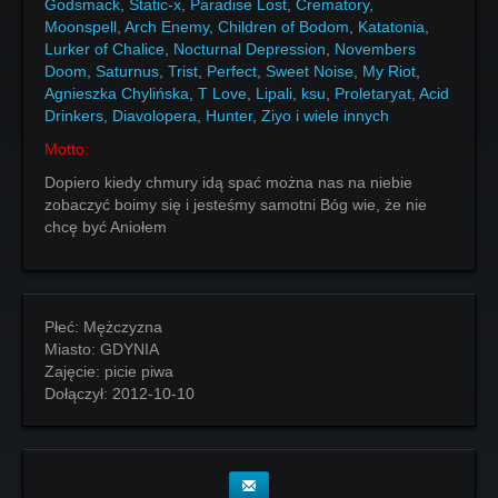
Godsmack
,
Static-x
,
Paradise Lost
,
Crematory
,
Moonspell
,
Arch Enemy
,
Children of Bodom
,
Katatonia
,
Lurker of Chalice
,
Nocturnal Depression
,
Novembers
Doom
,
Saturnus
,
Trist
,
Perfect
,
Sweet Noise
,
My Riot
,
Agnieszka Chylińska
,
T Love
,
Lipali
,
ksu
,
Proletaryat
,
Acid
Drinkers
,
Diavolopera
,
Hunter
,
Ziyo i wiele innych
Motto:
Dopiero kiedy chmury idą spać można nas na niebie
zobaczyć boimy się i jesteśmy samotni Bóg wie, że nie
chcę być Aniołem
Płeć:
Mężczyzna
Miasto:
GDYNIA
Zajęcie:
picie piwa
Dołączył:
2012-10-10