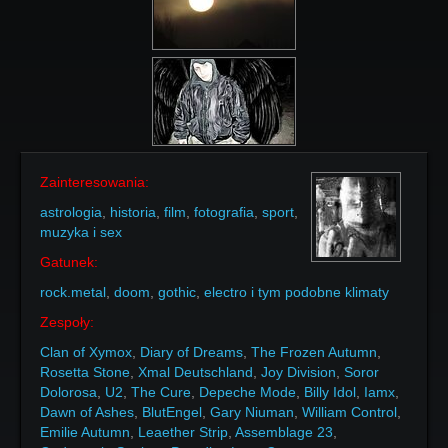
Zainteresowania:
astrologia
,
historia
,
film
,
fotografia
,
sport
,
muzyka i sex
Gatunek:
rock.metal
,
doom
,
gothic
,
electro i tym podobne klimaty
Zespoły:
Clan of Xymox
,
Diary of Dreams
,
The Frozen Autumn
,
Rosetta Stone
,
Xmal Deutschland
,
Joy Division
,
Soror
Dolorosa
,
U2
,
The Cure
,
Depeche Mode
,
Billy Idol
,
Iamx
,
Dawn of Ashes
,
BlutEngel
,
Gary Niuman
,
William Control
,
Emilie Autumn
,
Leaether Strip
,
Assemblage 23
,