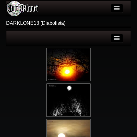
Artykuły
DARKLONE13 (Diabolista)
Użytkownicy
Wydarzenia
Login
Galeria
Rejestracja
Forum
Więcej
Login