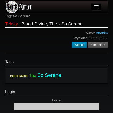
Artykuły
Tag:
So Serene
Teksty
:
Blood Divine, The - So Serene
Użytkownicy
Autor:
Anonim
Wydarzenia
Wysłano:
2007-08-17
Więcej
Komentarz
Galeria
Forum
Tags
Więcej
So Serene
The
Login
Blood Divine
Login
Login