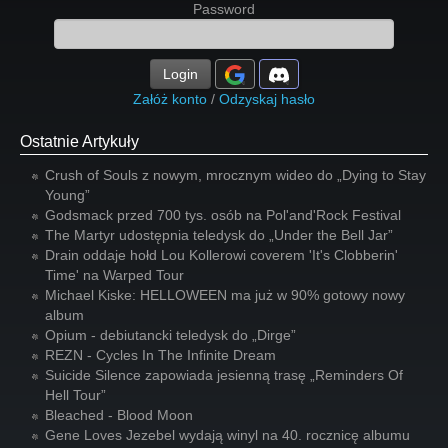
Password
Login
Załóż konto
/
Odzyskaj hasło
Ostatnie Artykuły
Crush of Souls z nowym, mrocznym wideo do „Dying to Stay
Young”
Godsmack przed 700 tys. osób na Pol'and'Rock Festival
The Martyr udostępnia teledysk do „Under the Bell Jar”
Drain oddaje hołd Lou Kollerowi coverem 'It's Clobberin'
Time' na Warped Tour
Michael Kiske: HELLOWEEN ma już w 90% gotowy nowy
album
Opium - debiutancki teledysk do „Dirge”
REZN - Cycles In The Infinite Dream
Suicide Silence zapowiada jesienną trasę „Reminders Of
Hell Tour”
Bleached - Blood Moon
Gene Loves Jezebel wydają winyl na 40. rocznicę albumu