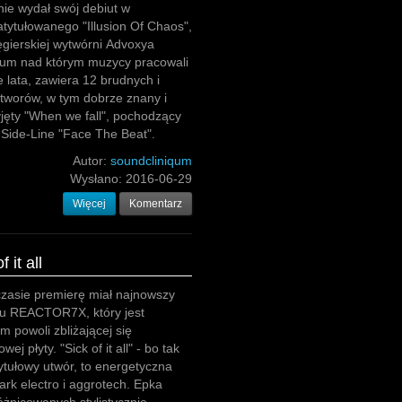
nie wydał swój debiut w
atytułowanego "Illusion Of Chaos",
gierskiej wytwórni Advoxya
bum nad którym muzycy pracowali
e lata, zawiera 12 brudnych i
tworów, w tym dobrze znany i
yjęty "When we fall", pochodzący
 Side-Line "Face The Beat".
Autor:
soundcliniqum
Wysłano:
2016-06-29
Więcej
Komentarz
it all
zasie premierę miał najnowszy
łu REACTOR7X, który jest
 powoli zbliżającej się
ej płyty. "Sick of it all" - bo tak
ytułowy utwór, to energetyczna
rk electro i aggrotech. Epka