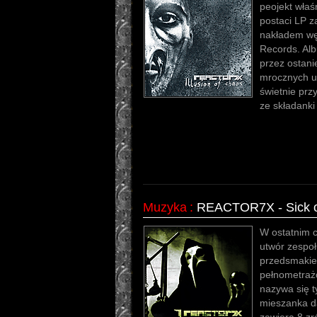
peojekt właś
postaci LP z
nakładem wę
Records. Al
przez ostani
mrocznych u
świetnie prz
ze składanki
Muzyka
:
REACTOR7X - Sick of 
W ostatnim c
utwór zespo
przedsmakiem
pełnometrażow
nazywa się t
mieszanka da