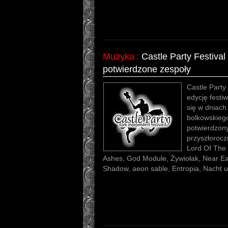
Muzyka
:
Castle Party Festival
potwierdzone zespoły
Castle Party
edycję festi
się w dniach
bolkowskiego
potwierdzony
przyszłorocz
Lord Of The 
Ashes, God Module, Żywiołak, Near Ear
Shadow, aeon sable, Entropia, Nacht 