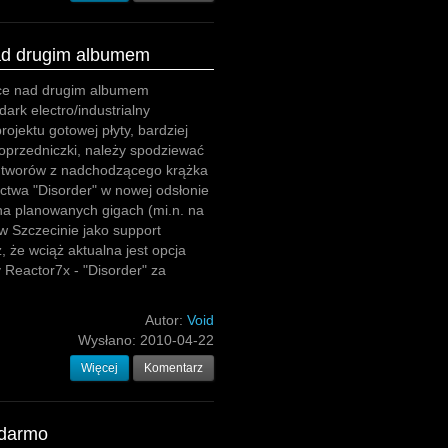
ad drugim albumem
ce nad drugim albumem
dark electro/industrialny
jektu gotowej płyty, bardziej
poprzedniczki, należy spodziewać
 utworów z nadchodzącego krążka
ctwa "Disorder" w nowej odsłonie
na planowanych gigach (mi.n. na
w Szczecinie jako support
 że wciąż aktualna jest opcja
 Reactor7x - "Disorder" za
Autor:
Void
Wysłano:
2010-04-22
Więcej
Komentarz
 darmo