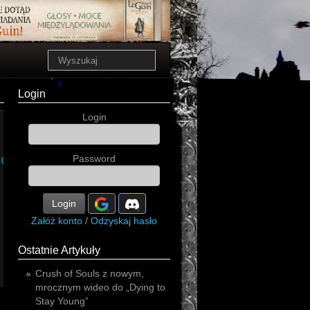
Login
Login
carousel
you're
Password
Login
Załóż konto
/
Odzyskaj hasło
Ostatnie Artykuły
Crush of Souls z nowym,
mrocznym wideo do „Dying to
Stay Young”