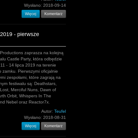
Wysłano:
2018-09-14
Więcej
Komentarz
 2019 - pierwsze
 Productions zaprasza na kolejną
walu Castle Party, która odbędzie
 11 - 14 lipca 2019 na terenie
 zamku. Pierwszymi oficjalnie
mi zespołami, które zagrają na
nym festiwalu są: Deathstars,
Lost, Merciful Nuns, Dawn of
th Orbit, Whispers In The
und Nebel oraz Reactor7x.
Autor:
Teufel
Wysłano:
2018-08-31
Więcej
Komentarz