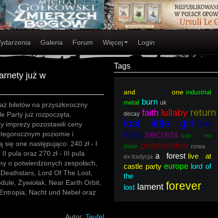
ydarzenia
Galeria
Forum
Więcej
Login
Tags
arnety już w
and one
industrial
burn
metal
uk
ż biletów na przyszłoroczny
return
lullaby
faith
le Party już rozpoczęta.
decay
lost little girl
the
y imprezy pozostawili ceny
kiss
secrets
 tegorocznym poziomie i
sun no
ą się one następująco: 240 zł - I
possession
more
nowa
 II pula oraz 270 zł - III pula.
a forest
live at
ex-tradycja
y o potwierdzonych zespołach,
castle party
europe
lord of
 Deathstars, Lord Of The Lost,
the
ule, Żywiołak, Near Earth Orbit,
forever
lament
lost
Entropia, Nacht und Nebel oraz
Autor:
Teufel