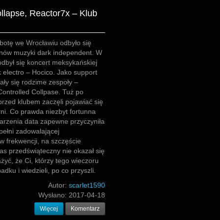
ollapse, Reactor7x – Klub
botę we Wrocławiu odbyło się
anów muzyki dark independent. W
 odbył się koncert meksykańskiej
 electro – Hocico. Jako support
ły się rodzime zespoły –
Controlled Collpase. Tuż po
przed klubem zaczęli pojawiać się
rni. Co prawda niezbyt fortunna
arzenia data zapewne przyczyniła
 pełni zadowalającej
w frekwencji, na szczęście
zas przedświąteczny nie okazał się
żyć, że Ci, którzy tego wieczoru
padku i wiedzieli, po co przyszli.
Autor:
scarlet1590
Wysłano:
2017-04-18
Więcej
Komentarz