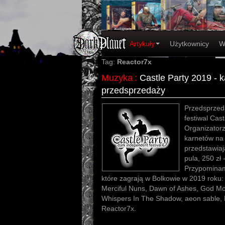
Artykuły
Użytkownicy
W
Tag:
Reactor7x
Muzyka
:
Castle Party 2019 - k
przedsprzedaży
Przedsprzeda
festiwal Cast
Organizatorz
karnetów na
przedstawiaj
pula, 250 zł -
Przypominam
które zagrają w Bolkowie w 2019 roku:
Merciful Nuns, Dawn of Ashes, God Mod
Whispers In The Shadow, aeon sable, 
Reactor7x.