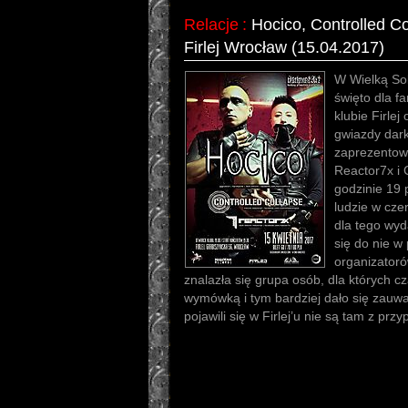
Relacje
:
Hocico, Controlled C
Firlej Wrocław (15.04.2017)
W Wielką So
święto dla f
klubie Firlej
gwiazdy dark
zaprezentowa
Reactor7x i 
godzinie 19 
ludzie w cze
dla tego wyd
się do nie w
organizatoró
znalazła się grupa osób, dla których c
wymówką i tym bardziej dało się zauwa
pojawili się w Firlej’u nie są tam z przy