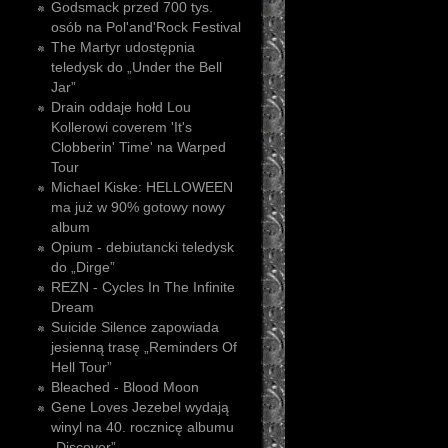
Godsmack przed 700 tys.
osób na Pol'and'Rock Festival
The Martyr udostępnia
teledysk do „Under the Bell
Jar”
Drain oddaje hołd Lou
Kollerowi coverem 'It's
Clobberin' Time' na Warped
Tour
Michael Kiske: HELLOWEEN
ma już w 90% gotowy nowy
album
Opium - debiutancki teledysk
do „Dirge”
REZN - Cycles In The Infinite
Dream
Suicide Silence zapowiada
jesienną trasę „Reminders Of
Hell Tour”
Bleached - Blood Moon
Gene Loves Jezebel wydają
winyl na 40. rocznicę albumu
„Discover”