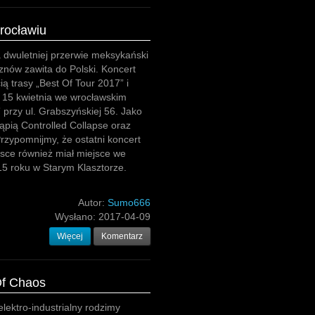
rocławiu
 dwuletniej przerwie meksykański
znów zawita do Polski. Koncert
ią trasy „Best Of Tour 2017” i
 15 kwietnia we wrocławskim
j” przy ul. Grabszyńskiej 56. Jako
ąpią Controlled Collapse oraz
rzypomnijmy, że ostatni koncert
sce również miał miejsce we
15 roku w Starym Klasztorze.
Autor:
Sumo666
Wysłano:
2017-04-09
Więcej
Komentarz
 Of Chaos
elektro-industrialny rodzimy