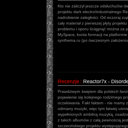
Kto nie zaliczył jeszcze odsłuchu/ów de
projektu dark electro/industrialnego 
nadrobienie zaległości. Od wczoraj zu
cały materiał z pierwszej płyty projekt
problemu i oporu ściągnąć można za po
MySpace, konta formacji na platformie
synthema.ru (po ówczesnym założeniu 
Recenzje
:
Reactor7x - Disord
Prawdziwym świętem dla polskich fanów 
pojawienie się kolejnego rodzimego proj
oczekiwania. Fakt faktem - nie mamy zby
odmiany muzyki, więc tym łatwiej uśm
wypełnionych ambitną muzyką, osadz
z takich albumów z całą pewnością jest
szczecińskiego projektu występująceg