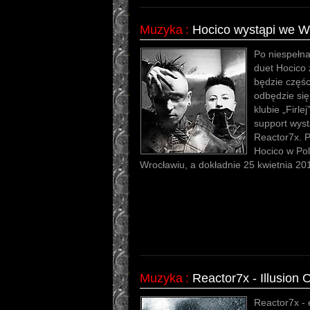
Muzyka
:
Hocico wystąpi we W
Po niespełna
duet Hocico 
będzie częśc
odbędzie się
klubie „Firle
support wyst
Reactor7x. P
Hocico w Pol
Wrocławiu, a dokładnie 25 kwietnia 20
Muzyka
:
Reactor7x - Illusion
Reactor7x - 