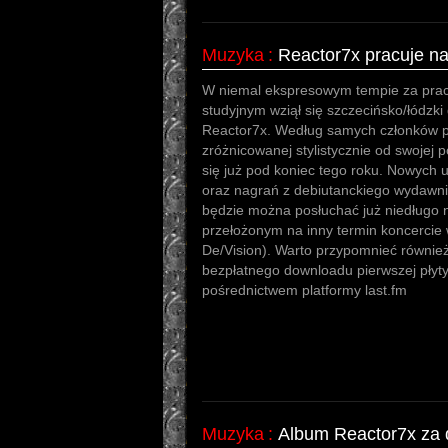
Muzyka
:
Reactor7x pracuje n
W niemal ekspresowym tempie za pra
studyjnym wziął się szczecińsko/łódzki 
Reactor7x. Według samych członków pro
zróżnicowanej stylistycznie od swojej 
się już pod koniec tego roku. Nowych
oraz nagrań z debiutanckiego wydawni
będzie można posłuchać już niedługo 
przełożonym na inny termin koncercie 
De/Vision). Warto przypomnieć również,
bezpłatnego downloadu pierwszej płyty
pośrednictwem platformy last.fm
Muzyka
:
Album Reactor7x za