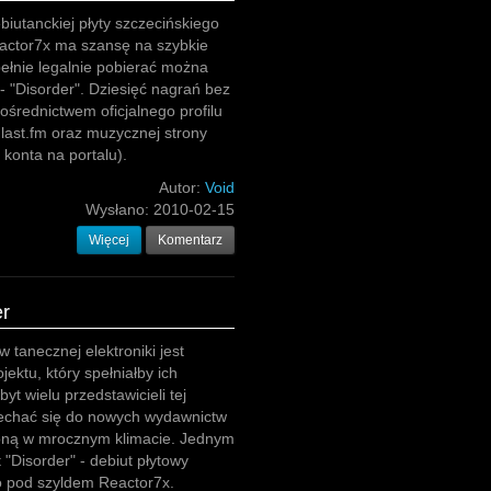
biutanckiej płyty szczecińskiego
Reactor7x ma szansę na szybkie
pełnie legalnie pobierać można
u - "Disorder". Dziesięć nagrań bez
średnictwem oficjalnego profilu
 last.fm oraz muzycznej strony
konta na portalu).
Autor:
Void
Wysłano:
2010-02-15
Więcej
Komentarz
er
tanecznej elektroniki jest
ektu, który spełniałby ich
t wielu przedstawicieli tej
iechać się do nowych wydawnictw
oną w mrocznym klimacie. Jednym
 "Disorder" - debiut płytowy
o pod szyldem Reactor7x.