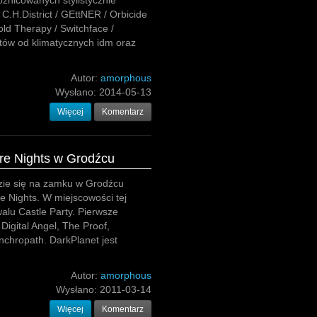
óżnicowanych stylistycznie
C.H.District / GEttNER / Orbicide
Cold Therapy / Switchface /
tów od klimatycznych idm oraz
Autor:
amorphous
Wysłano:
2014-05-13
Więcej
Komentarz
ure Nights w Grodźcu
zie się na zamku w Grodźcu
e Nights. W miejscowości tej
alu Castle Party. Pierwsze
igital Angel, The Proof,
chropath. DarkPlanet jest
Autor:
amorphous
Wysłano:
2011-03-14
Więcej
Komentarz