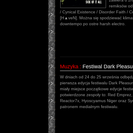
zawiera 8 zr
remiksów od 
/ Cynical Existence / Disorder Faith / 
[H▲veN]. Można się spodziewać klima
downtempo po ostre harsh electro.
Muzyka
:
Festiwal Dark Pleas
W dniach od 24 do 25 września odbęd
pierwsza edycja festiwalu Dark Pleasur
miały miejsce początkowe edycje festiw
potwierdzone zespoły to: Red Emprez, D
Reactor7x, Hyoscyamus Niger oraz Syn
patronem medialnym festiwalu.