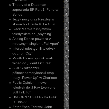
Theory of a Deadman
zapowiada EP Part 1: Funeral
Songs
Język nocy oraz Rzeźbię w
słowach - Ursula K. Le Guin
Black Marble z intymnym
teledyskiem do „Anything”
Analog Dance powraca z
mrocznym singlem „Fall Apart”
Interpol udostępnili teledysk
do „Iron City”
Mouth Ulcers opublikowali
wideo do „Silent Pictures”
AC/DC rozpoczęli
północnoamerykański etap
trasy „Power Up” w Charlotte
Public Opinion – nowy
teledysk do „I Pay Everyone I
Still Talk To”
UNBORN SUFFER- Da Fukk
Is This??
Enter Enea Festival. John