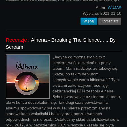
Autor:
WUJAS
Wysłano:
2021-01-10
Więcej
Komentarz
Recenzje
:
Alhena - Breaking The Silence... ...By
Scream
„Jedyne co można zrobić to z
niecierpliwością czekać na pełny
album. Mam nadzieję, że takowy się
ukaże, bo takim debiutom
zdecydowanie warto kibicować.” Tymi
słowami zakończyłem recenzję
debiutanckiej EPki zespołu Alhena.
Było to wprawdzie aż siedem lat temu,
ale w końcu doczekałem się. Tak długi czas powstawania
albumu spowodowany był w dużej mierze przez zmiany na
stanowiskach wokalistki i basisty oraz poszukiwaniach
odpowiednich na nie osób. Ostateczny skład ustabilizował się w
roku 2017, a w październiku 2019 wreszcie ukazała się płyta