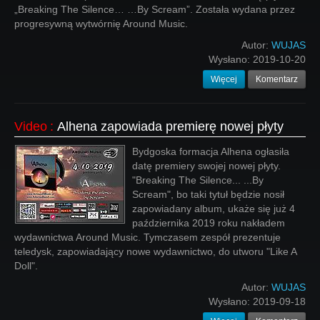
„Breaking The Silence… …By Scream”. Została wydana przez
progresywną wytwórnię Around Music.
Autor:
WUJAS
Wysłano:
2019-10-20
Więcej
Komentarz
Video
:
Alhena zapowiada premierę nowej płyty
Bydgoska formacja Alhena ogłasiła
datę premiery swojej nowej płyty.
"Breaking The Silence... ...By
Scream", bo taki tytuł będzie nosił
zapowiadany album, ukaże się już 4
października 2019 roku nakładem
wydawnictwa Around Music. Tymczasem zespół prezentuje
teledysk, zapowiadający nowe wydawnictwo, do utworu "Like A
Doll".
Autor:
WUJAS
Wysłano:
2019-09-18