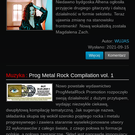
Niedawno bydgoska Alhena ogłosiła
przyjęcie drugiego gitarzysty i dalszą
działalność w formie sekstetu. Teraz
ujawnia zmianę na stanowisku
frontmenki! Nową wokalistką została
Magdalena Zach.
Autor:
WUJAS
Wysłano:
2021-09-15
Więcej
Komentarz
Muzyka
:
Prog Metal Rock Compilation vol. 1
Nowo powstałe wydawnictwo
ProgMetalRock Promotion rozpoczęło
swoją działalność z dużym przytupem,
wydając niezwykle ciekawą,
dwupłytową kompilację tematyczną. Jak sugeruje nazwa,
składanka skupia się wokół szeroko pojętego rocka i metalu
progresywnego i zawiera starannie wyselekcjonowane utwory
22 wykonawców z całego świata, z czego połowa to formacje
polskie, a połowa zagraniczne. Skład jest naprawdę imponujący.