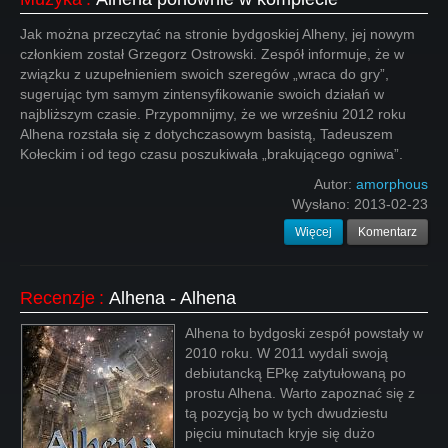
Jak można przeczytać na stronie bydgoskiej Alheny, jej nowym
członkiem został Grzegorz Ostrowski. Zespół informuje, że w
związku z uzupełnieniem swoich szeregów „wraca do gry”,
sugerując tym samym zintensyfikowanie swoich działań w
najbliższym czasie. Przypomnijmy, że we wrześniu 2012 roku
Alhena rozstała się z dotychczasowym basistą, Tadeuszem
Kołeckim i od tego czasu poszukiwała „brakującego ogniwa”.
Autor:
amorphous
Wysłano:
2013-02-23
Więcej
Komentarz
Recenzje
:
Alhena - Alhena
Alhena to bydgoski zespół powstały w
2010 roku. W 2011 wydali swoją
debiutancką EPkę zatytułowaną po
prostu Alhena. Warto zapoznać się z
tą pozycją bo w tych dwudziestu
pięciu minutach kryje się dużo