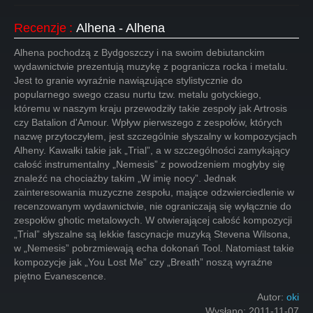
Recenzje
:
Alhena - Alhena
Alhena pochodzą z Bydgoszczy i na swoim debiutanckim
wydawnictwie prezentują muzykę z pogranicza rocka i metalu.
Jest to granie wyraźnie nawiązujące stylistycznie do
popularnego swego czasu nurtu tzw. metalu gotyckiego,
któremu w naszym kraju przewodziły takie zespoły jak Artrosis
czy Batalion d'Amour. Wpływ pierwszego z zespołów, których
nazwę przytoczyłem, jest szczególnie słyszalny w kompozycjach
Alheny. Kawałki takie jak „Trial”, a w szczególności zamykający
całość instrumentalny „Nemesis” z powodzeniem mogłyby się
znaleźć na chociażby takim „W imię nocy”. Jednak
zainteresowania muzyczne zespołu, mające odzwierciedlenie w
recenzowanym wydawnictwie, nie ograniczają się wyłącznie do
zespołów ghotic metalowych. W otwierającej całość kompozycji
„Trial” słyszalne są lekkie fascynacje muzyką Stevena Wilsona,
w „Nemesis” pobrzmiewają echa dokonań Tool. Natomiast takie
kompozycje jak „You Lost Me” czy „Breath” noszą wyraźne
piętno Evanescence.
Autor:
oki
Wysłano:
2011-11-07