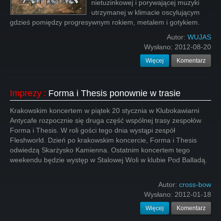
nietuzinkowej i porywającej muzyki
utrzymanej w klimacie oscylującym
gdzieś pomiędzy progresywnym rokiem, metalem i gotykiem.
Autor:
WUJAS
Wysłano:
2012-08-20
Więcej
Komentarz
Imprezy
:
Forma i Thesis ponownie w trasie
Krakowskim koncertem w piątek 20 stycznia w Klubokawiarni
Antycafe rozpocznie się druga część wspólnej trasy zespołów
Forma i Thesis. W roli gości tego dnia wystąpi zespół
Fleshworld. Dzień po krakowskim koncercie, Forma i Thesis
odwiedzą Skarżysko Kamienna. Ostatnim koncertem tego
weekendu będzie występ w Stalowej Woli w klubie Pod Balladą.
Autor:
cross-bow
Wysłano:
2012-01-18
Więcej
Komentarz