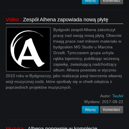
Więcej
Komentarz
Video
:
Zespół Alhena zapowiada nową płytę
Bydgoski zespół Alhena zakończył
pracę nad swoją nową płytą. Obecnie
trwają prace nad miksem materiału w
bydgoskim MG Studio u Marcina
Grzelli. Tymczasem grupa uchyla
rąbka tajemnicy, publikując wczesną
zajawkę, zwiastującą nadchodzący
album. Alhena powstała w styczniu
2010 roku w Bydgoszczy, jako realizacja pasji tworzenia własnej
wizji muzycznej osób, które spotkały się w chwili odejścia z
poprzednich projektów muzycznych.
Autor:
Teufel
Wysłano:
2017-08-22
Więcej
Komentarz
Muzyka
:
Alhena ponownie w komplecie