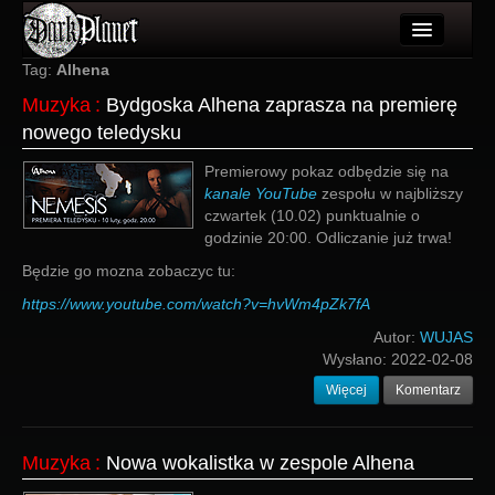
Artykuły
Tag:
Alhena
Muzyka
:
Bydgoska Alhena zaprasza na premierę
Użytkownicy
nowego teledysku
Wydarzenia
Premierowy pokaz odbędzie się na
kanale YouTube
zespołu w najbliższy
Galeria
czwartek (10.02) punktualnie o
godzinie 20:00. Odliczanie już trwa!
Forum
Będzie go mozna zobaczyc tu:
Więcej
https://www.youtube.com/watch?v=hvWm4pZk7fA
Login
Autor:
WUJAS
Wysłano:
2022-02-08
Więcej
Komentarz
Muzyka
:
Nowa wokalistka w zespole Alhena