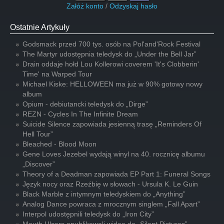
Załóż konto
/
Odzyskaj hasło
Ostatnie Artykuły
Godsmack przed 700 tys. osób na Pol'and'Rock Festival
The Martyr udostępnia teledysk do „Under the Bell Jar”
Drain oddaje hołd Lou Kollerowi coverem 'It's Clobberin'
Time' na Warped Tour
Michael Kiske: HELLOWEEN ma już w 90% gotowy nowy
album
Opium - debiutancki teledysk do „Dirge”
REZN - Cycles In The Infinite Dream
Suicide Silence zapowiada jesienną trasę „Reminders Of
Hell Tour”
Bleached - Blood Moon
Gene Loves Jezebel wydają winyl na 40. rocznicę albumu
„Discover”
Theory of a Deadman zapowiada EP Part 1: Funeral Songs
Język nocy oraz Rzeźbię w słowach - Ursula K. Le Guin
Black Marble z intymnym teledyskiem do „Anything”
Analog Dance powraca z mrocznym singlem „Fall Apart”
Interpol udostępnili teledysk do „Iron City”