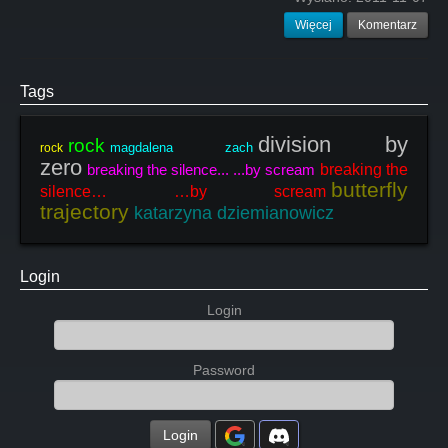
Więcej
Komentarz
Tags
division by
rock
magdalena zach
rock
zero
breaking the silence... ...by scream
breaking the
butterfly
silence… …by scream
trajectory
katarzyna dziemianowicz
Login
Login
Password
Login