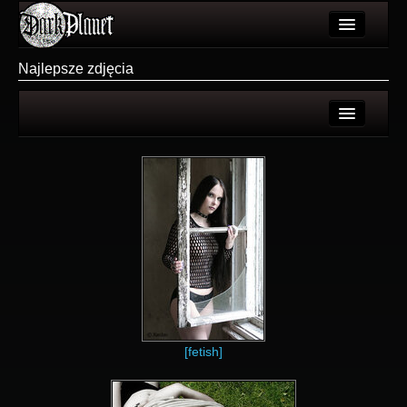
Artykuły
Najlepsze zdjęcia
Użytkownicy
Wydarzenia
Login
Galeria
Rejestracja
Forum
Więcej
Login
[fetish]