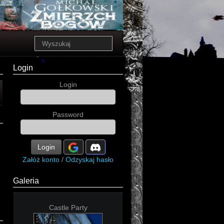
Login
Login
Password
Login
Załóż konto
/
Odzyskaj hasło
Galeria
Castle Party