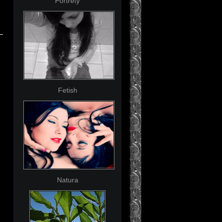
Portrety
Fetish
Natura