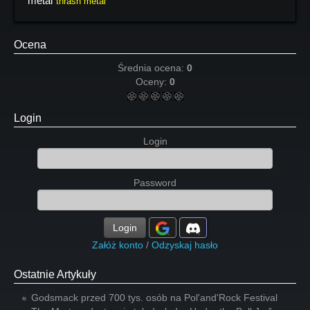
metal
thrash metal
Ocena
Średnia ocena:
0
Oceny:
0
Login
Login
Password
Login
Załóż konto
/
Odzyskaj hasło
Ostatnie Artykuły
Godsmack przed 700 tys. osób na Pol'and'Rock Festival