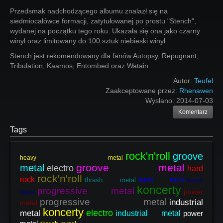
Przedsmak nadchodzącego albumu znalazł się na
siedmiocalówce formacji, zatytułowanej po prostu "Stench",
wydanej na początku tego roku. Ukazała się ona jako czarny
winyl oraz limitowany do 100 sztuk niebieski winyl.
Stench jest rekomendowany dla fanów Autopsy, Repugnant,
Tribulation, Kaamos, Entombed oraz Watain.
Autor:
Teufel
Zaakceptowane przez:
Rhenawen
Wysłano:
2014-07-03
Komentarz
Tags
rock'n'roll
groove
heavy metal
groove metal
metal
electro
hard
rock'n'roll
rock
hard rock
thrash metal
heavy
koncerty
progressive metal
power
metal
progressive metal
industrial
metal
koncerty
electro
metal
industrial metal
power