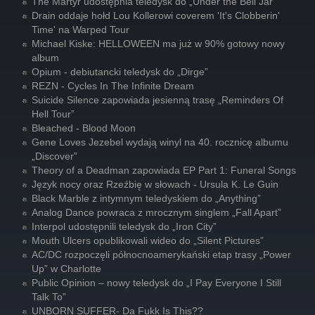
The Martyr udostępnia teledysk do „Under the Bell Jar”
Drain oddaje hołd Lou Kollerowi coverem 'It's Clobberin'
Time' na Warped Tour
Michael Kiske: HELLOWEEN ma już w 90% gotowy nowy
album
Opium - debiutancki teledysk do „Dirge”
REZN - Cycles In The Infinite Dream
Suicide Silence zapowiada jesienną trasę „Reminders Of
Hell Tour”
Bleached - Blood Moon
Gene Loves Jezebel wydają winyl na 40. rocznicę albumu
„Discover”
Theory of a Deadman zapowiada EP Part 1: Funeral Songs
Język nocy oraz Rzeźbię w słowach - Ursula K. Le Guin
Black Marble z intymnym teledyskiem do „Anything”
Analog Dance powraca z mrocznym singlem „Fall Apart”
Interpol udostępnili teledysk do „Iron City”
Mouth Ulcers opublikowali wideo do „Silent Pictures”
AC/DC rozpoczęli północnoamerykański etap trasy „Power
Up” w Charlotte
Public Opinion – nowy teledysk do „I Pay Everyone I Still
Talk To”
UNBORN SUFFER- Da Fukk Is This??