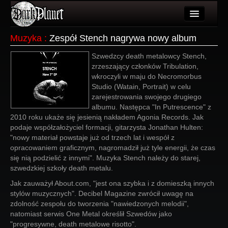
Artykuły
Muzyka
:
Zespół Stench nagrywa nowy album
Użytkownicy
Szwedzcy death metalowcy Stench,
zrzeszający członków Tribulation,
Wydarzenia
wkroczyli w maju do Necromorbus
Studio (Watain, Portrait) w celu
Galeria
zarejestrowania swojego drugiego
albumu. Następca "In Putrescence" z
Forum
2010 roku ukaże się jesienią nakładem Agonia Records. Jak
podaje współzałożyciel formacji, gitarzysta Jonathan Hulten:
Więcej
"nowy materiał powstaje już od trzech lat i wespół z
opracowaniem graficznym, nagromadził już tyle energii, że czas
Login
się nią podzielić z innymi". Muzyka Stench należy do starej,
szwedzkiej szkoły death metalu.
Jak zauważył About.com, "jest ona szybka i z domieszką innych
stylów muzycznych". Decibel Magazine zwrócił uwagę na
zdolność zespołu do tworzenia "nawiedzonych melodii",
natomiast serwis One Metal określił Szwedów jako
"progresywne, death metalowe risotto".