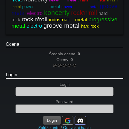
thrash metal
thrash
heavy metal
groove
power metal
power metal
metal
koncerty
rock'n'roll
metal
electro
hard
rock'n'roll
progressive
industrial metal
rock
groove metal
metal
electro
hard rock
Ocena
Średnia ocena:
0
Oceny:
0
Login
Login
Password
Login
Załóż konto
/
Odzyskaj hasło