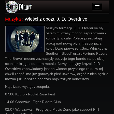
Artykuły
Muzyka
:
Wieści z obozu J. D. Overdrive
Użytkownicy
Muzycy formacji J. D. Overdrive są
ostatnimi czasy mocno zapracowani -
Wydarzenia
koncerty w całej Polsce przeplatają
pracą nad nową płytą, trzecią już z
Galeria
kolei. Dwie pierwsze: „Sex, Whiskey &
Southern Blood” oraz „Fortune Favors
Forum
The Brave” mocno zaznaczyły pozycję tego bandu na polskiej
scenie z kręgu southern metalu. Nowy studyjny krążek J. D.
Więcej
Overdrive zapowiadany jest na wiosnę przyszłego roku, w tej
chwili zespół ma już gotowych pięć utworów, część z nich będzie
Login
można już usłyszeć podczas najbliższych koncertów.
Najbliższe występy zespołu:
07.06 Kutno - Rock&Rose Fest
14.06 Chorzów - Tiger Riders Club
02.07 Warszawa – Progresja Music Zone jako support Phil