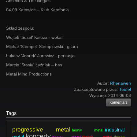
Anselmo & The Illegals
04.09 Katowice – Klub Katofonia
Skład zespołu:
Wojtek 'Suseł' Kałuża - wokal
Michał 'Stempel' Stemplowski - gitara
Łukasz 'Joorek' Jurewicz - perkusja
Marcin 'Stasiu' Łyźniak – bas
Metal Mind Productions
Autor:
Rhenawen
Zaakceptowane przez:
Teufel
Wysłano:
2014-06-03
Komentarz
Tags
progressive metal
industrial
heavy metal
koncerty
metal