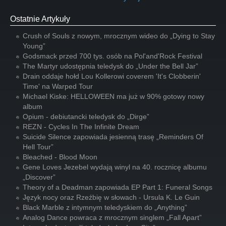
Ostatnie Artykuły
Crush of Souls z nowym, mrocznym wideo do „Dying to Stay
Young”
Godsmack przed 700 tys. osób na Pol'and'Rock Festival
The Martyr udostępnia teledysk do „Under the Bell Jar”
Drain oddaje hołd Lou Kollerowi coverem 'It's Clobberin'
Time' na Warped Tour
Michael Kiske: HELLOWEEN ma już w 90% gotowy nowy
album
Opium - debiutancki teledysk do „Dirge”
REZN - Cycles In The Infinite Dream
Suicide Silence zapowiada jesienną trasę „Reminders Of
Hell Tour”
Bleached - Blood Moon
Gene Loves Jezebel wydają winyl na 40. rocznicę albumu
„Discover”
Theory of a Deadman zapowiada EP Part 1: Funeral Songs
Język nocy oraz Rzeźbię w słowach - Ursula K. Le Guin
Black Marble z intymnym teledyskiem do „Anything”
Analog Dance powraca z mrocznym singlem „Fall Apart”