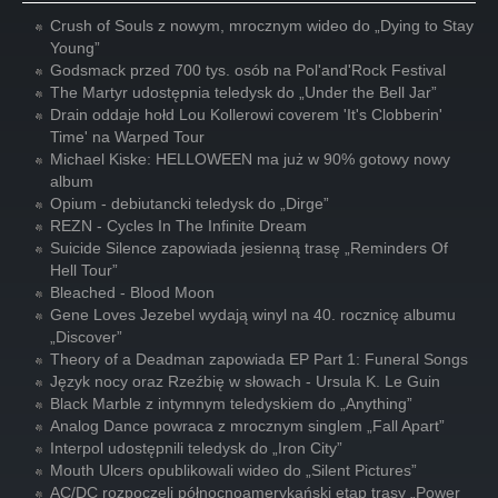
Crush of Souls z nowym, mrocznym wideo do „Dying to Stay
Young”
Godsmack przed 700 tys. osób na Pol'and'Rock Festival
The Martyr udostępnia teledysk do „Under the Bell Jar”
Drain oddaje hołd Lou Kollerowi coverem 'It's Clobberin'
Time' na Warped Tour
Michael Kiske: HELLOWEEN ma już w 90% gotowy nowy
album
Opium - debiutancki teledysk do „Dirge”
REZN - Cycles In The Infinite Dream
Suicide Silence zapowiada jesienną trasę „Reminders Of
Hell Tour”
Bleached - Blood Moon
Gene Loves Jezebel wydają winyl na 40. rocznicę albumu
„Discover”
Theory of a Deadman zapowiada EP Part 1: Funeral Songs
Język nocy oraz Rzeźbię w słowach - Ursula K. Le Guin
Black Marble z intymnym teledyskiem do „Anything”
Analog Dance powraca z mrocznym singlem „Fall Apart”
Interpol udostępnili teledysk do „Iron City”
Mouth Ulcers opublikowali wideo do „Silent Pictures”
AC/DC rozpoczęli północnoamerykański etap trasy „Power