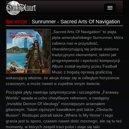
Artykuły
Recenzje
:
Sunrunner - Sacred Arts Of Navigation
Użytkownicy
„Sacred Arts Of Navigation” to piąta
płyta amerykańskiego Sunrunner, która
Wydarzenia
zabiera nas w przyszłość,
charakteryzującą się jednak wieloma
Galeria
tradycyjnymi elementami, takimi jak
progresywność i epickość kompozycji.
Forum
Album został wydany przez Fastball
Music z bogatą oprawą graficzną
Więcej
wskazującą właśnie, że akcja dzieje się w odległym horyzoncie
czasowym, a może nawet w zupełnie innym świecie.
Login
Początek płyty nastraja optymistycznie i szczególnie „Faraway
Worlds” wpada w ucho chwytliwym refrenem, a następny
„Invisible Demon Of Ideology” mocniejszym arsenałem
gitarowym. Takim cięższym kawałkiem jest także „Obstacle
Illusion”. Rozbujać potrafi także „Where Is My Home” i tego
grania jest tu sporo, czasem nawet dość mocnego, ale są tu też
momenty, w których zespół traci polot i staje się taki