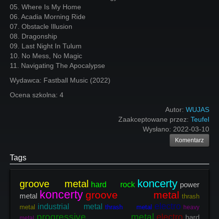
05. Where Is My Home
06. Acadia Morning Ride
07. Obstacle Illusion
08. Dragonship
09. Last Night In Tulum
10. No Mess, No Magic
11. Navigating The Apocalypse
Wydawca: Fastball Music (2022)
Ocena szkolna: 4
Autor:
WUJAS
Zaakceptowane przez:
Teufel
Wysłano:
2022-03-10
Komentarz
Tags
koncerty
groove metal
hard rock
power
koncerty
groove metal
metal
thrash
electro
industrial metal
metal
thrash metal
heavy
progressive metal
electro
hard
metal