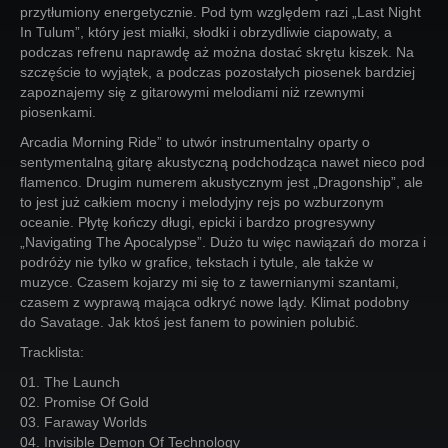
przytłumiony energetycznie. Pod tym względem razi „Last Night
In Tulum”, który jest miałki, słodki i obrzydliwie ciapowaty, a
podczas refrenu naprawdę aż można dostać skrętu kiszek. Na
szczęście to wyjątek, a podczas pozostałych piosenek bardziej
zapoznajemy się z gitarowymi melodiami niż rzewnymi
piosenkami.
Arcadia Morning Ride” to utwór instrumentalny oparty o
sentymentalną gitarę akustyczną podchodząca nawet nieco pod
flamenco. Drugim numerem akustycznym jest „Dragonship”, ale
to jest już całkiem mocny i melodyjny rejs po wzburzonym
oceanie. Płytę kończy długi, epicki i bardzo progresywny
„Navigating The Apocalypse”. Dużo tu więc nawiązań do morza i
podróży nie tylko w grafice, tekstach i tytule, ale także w
muzyce. Czasem kojarzy mi się to z tawernianymi szantami,
czasem z wyprawą mająca odkryć nowe lądy. Klimat podobny
do Savatage. Jak ktoś jest fanem to powinien polubić.
Tracklista:
01. The Launch
02. Promise Of Gold
03. Faraway Worlds
04. Invisible Demon Of Technology