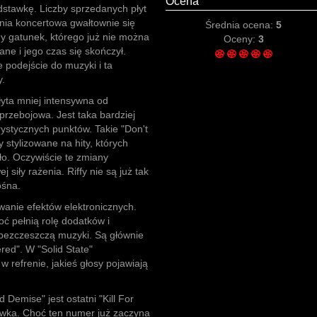
Ocena
dstawkę. Liczby sprzedanych płyt
nia koncertowa gwałtownie się
Średnia ocena:
5
ony gatunek, którego już nie można
Oceny:
3
ane i jego czas się skończył.
 podejście do muzyki i ta
y.
łyta mniej intensywna od
 przebojowa. Jest taka bardziej
ystycznych punktów. Takie "Don't
 stylizowane na hity, których
ło. Oczywiście te zmiany
siły rażenia. Riffy nie są już tak
ośna.
anie efektów elektronicznych.
oć pełnią rolę dodatków i
 bezczeszczą muzyki. Są głównie
red". W "Solid State"
w refrenie, jakieś głosy pojawiają
Demise" jest ostatni "Kill For
ówka. Choć ten numer już zaczyna