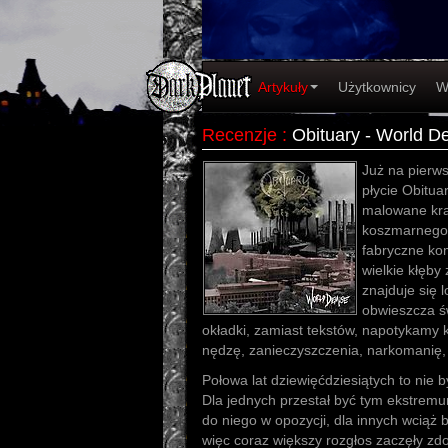
Artykuły
Użytkownicy
W
Recenzje
:
Obituary - World D
Już na pierws
płycie Obitua
malowane kraj
koszmarnego,
fabryczne ko
wielkie kłęb
znajduje się l
obwieszcza św
okładki, zamiast tekstów, napotykamy k
nędzę, zanieczyszczenia, narkomanię, 
Połowa lat dziewięćdziesiątych to nie b
Dla jednych przestał być tym ekstremum
do niego w opozycji, dla innych wciąż by
więc coraz większy rozgłos zaczęły zd