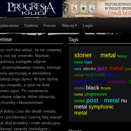
ydarzenia
Galeria
Forum
Więcej
Login
emise
Tags
zy rzut oka widać, że na czwartej
stoner metal
ry coś się zmieniło. Martwe,
heavy
obrazy zastąpiło zdjęcie
hard
metal
 przemysłowego miasta, którego
metal
jazz
electro
rock
pow
miny wyrzucają w atmosferę
rock'n'roll
groove
metal
y zabójczego dymu. W tym dymie
grunge
koncerty
metal
ogo zespołu, a tytuł na dole
black
metal
thrash
iatu zgon. Po rozwinięciu
progressive
metal
olejne zdjęcia, które obrazują,
post metal
nu
metal
choroby i kłusownictwo.
metal
symphonic
ył dobry czas dla death metalu.
metal
 i pochłonięci czarną falą stanęli
ł zbyt brutalny i mało atrakcyjny,
obywać zespoły melodyjne i