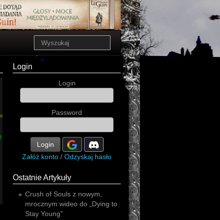
Login
Login
Password
er
human
electronic
industrial
Login
Załóż konto
/
Odzyskaj hasło
Ostatnie Artykuły
Crush of Souls z nowym,
mrocznym wideo do „Dying to
Stay Young”