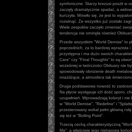
symfoniczne. Starzy krezusi poszli w o
zaczęły dramatycznie spadać, a widow
kurczyła. Mówiło się, że jest to wypal
rozwinąć. Że wszystko już zostało zagr
Wiele zespołów zaczęło zmieniać swoje
tendencja nie ominęła również Obituar
Przede wszystkim "World Demise" to p
poprzednich, za to bardziej wyrazista i
przystępna i ma dużo swoich charakter
Care" czy "Final Thoughts" to są utwory
wcześniej w twórczości Obituary nie by
spowodowały obniżenie death metalowej 
miażdżące, a atmosfera tak śmiercion
Druga podstawowa nowość to zastosow
Na płycie występuje ich dość sporo, ch
uzupełnień. Wprowadzają koloryt i nie
w "World Demise", "Redefine" i "Splatte
przesterowany wokal pełni główną rolę 
się też w "Boiling Point".
Trzecią cechą charakterystyczną "World 
Me", a właściwie jego nietypowa końc