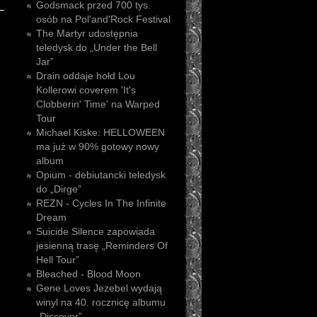
Godsmack przed 700 tys.
osób na Pol'and'Rock Festival
The Martyr udostępnia
teledysk do „Under the Bell
Jar”
Drain oddaje hołd Lou
Kollerowi coverem 'It's
Clobberin' Time' na Warped
Tour
Michael Kiske: HELLOWEEN
ma już w 90% gotowy nowy
album
Opium - debiutancki teledysk
do „Dirge”
REZN - Cycles In The Infinite
Dream
Suicide Silence zapowiada
jesienną trasę „Reminders Of
Hell Tour”
Bleached - Blood Moon
Gene Loves Jezebel wydają
winyl na 40. rocznicę albumu
„Discover”