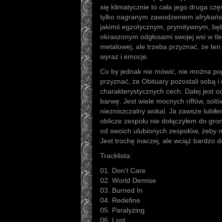
się klimatycznie to cała jego druga czę
tylko nagranym zawodzeniem afrykań
jakimś egzotycznym, prymitywnym, bę
okraszonym odgłosami swojej wsi w tle.
metalowej, ale trzeba przyznać, że te
wyraz i emocje.
Co by jednak nie mówić, nie można po
przyznać, że Obituary pozostali sobą i n
charakterystycznych cech. Dalej jest o
barwę. Jest wiele mocnych riffów, soló
niezniszczalny wokal. Ja zawsze lubił
oblicze zespołu nie dołączyłem do g
od swoich ulubionych zespołów, żeby n
Jest trochę inaczej, ale wciąż bardzo 
Tracklista:
01. Don't Care
02. World Demise
03. Burned In
04. Redefine
05. Paralyzing
06. Lost