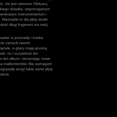
ść, nie jest utworem Obituary,
skiego dziadka, wspomaganym
benkowym instrumentarium i
 Niezwykłe to dla płyty death
n dość długi fragment ma swój
padać w przesadę i trzeba
ie zatracili swoich
ciężale, a gitary mają gnuśną
wek, no i oczywiście ten
em ten album i doceniając nowe
rona malkontentów. Nie wymagam
agrywały wciąż takie same płyty.
dobrze.