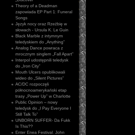
Theory of a Deadman
zapowiada EP Part 1: Funeral
Songs
Język nocy oraz Rzeźbię w
słowach - Ursula K. Le Guin
Black Marble z intymnym
teledyskiem do „Anything”
Analog Dance powraca z
mrocznym singlem „Fall Apart”
Interpol udostępnili teledysk
do „Iron City”
Mouth Ulcers opublikowali
wideo do „Silent Pictures”
AC/DC rozpoczęli
północnoamerykański etap
trasy „Power Up” w Charlotte
Public Opinion – nowy
teledysk do „I Pay Everyone I
Still Talk To”
UNBORN SUFFER- Da Fukk
Is This??
Enter Enea Festival. John