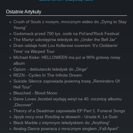
Ostatnie Artykuły
Crush of Souls z nowym, mrocznym wideo do „Dying to Stay
Young”
Godsmack przed 700 tys. osób na Pol'and'Rock Festival
The Martyr udostępnia teledysk do „Under the Bell Jar”
Drain oddaje hołd Lou Kollerowi coverem 'It's Clobberin'
Time' na Warped Tour
Michael Kiske: HELLOWEEN ma już w 90% gotowy nowy
album
Opium - debiutancki teledysk do „Dirge”
REZN - Cycles In The Infinite Dream
Suicide Silence zapowiada jesienną trasę „Reminders Of
Hell Tour”
Bleached - Blood Moon
Gene Loves Jezebel wydają winyl na 40. rocznicę albumu
„Discover”
Theory of a Deadman zapowiada EP Part 1: Funeral Songs
Język nocy oraz Rzeźbię w słowach - Ursula K. Le Guin
Black Marble z intymnym teledyskiem do „Anything”
Analog Dance powraca z mrocznym singlem „Fall Apart”