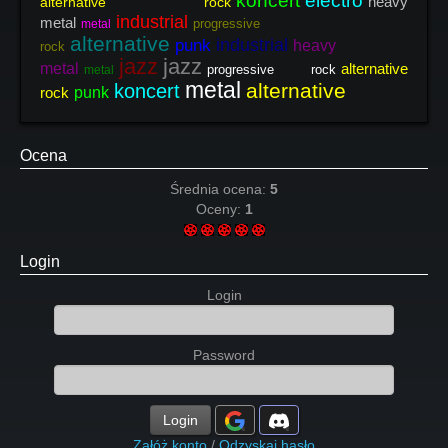
koncert
electro
heavy
alternative rock
industrial
metal
progressive
metal
alternative
industrial
punk
heavy
rock
jazz
jazz
metal
alternative
progressive rock
metal
metal
alternative
koncert
rock
punk
Ocena
Średnia ocena:
5
Oceny:
1
Login
Login
Password
Login
Załóż konto
/
Odzyskaj hasło