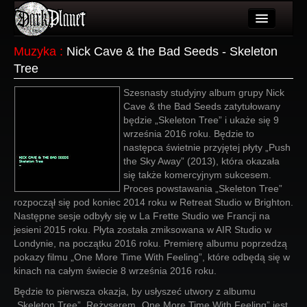
Artykuły
Muzyka
:
Nick Cave & the Bad Seeds - Skeleton
Tree
Użytkownicy
Szesnasty studyjny album grupy Nick
Wydarzenia
Cave & the Bad Seeds zatytułowany
będzie „Skeleton Tree” i ukaże się 9
Galeria
września 2016 roku. Będzie to
następca świetnie przyjętej płyty „Push
Forum
the Sky Away” (2013), która okazała
się także komercyjnym sukcesem.
Więcej
Proces powstawania „Skeleton Tree”
rozpoczął się pod koniec 2014 roku w Retreat Studio w Brighton.
Login
Następne sesje odbyły się w La Frette Studio we Francji na
jesieni 2015 roku. Płyta została zmiksowana w AIR Studio w
Londynie, na początku 2016 roku. Premierę albumu poprzedzą
pokazy filmu „One More Time With Feeling”, które odbędą się w
kinach na całym świecie 8 września 2016 roku.
Będzie to pierwsza okazja, by usłyszeć utwory z albumu
„Skeleton Tree”. Reżyserem „One More Time With Feeling” jest