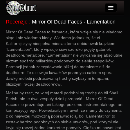
Artykuły
Recenzje
:
Mirror Of Dead Faces - Lamentation
Użytkownicy
Mirror Of Dead Faces to formacja, która wzięła się nie wiadomo
skąd i nie wiadomo kiedy. Wiadomo jednak to, że ci
Wydarzenia
Kalifornijczycy niespełna miesiąc temu debiutowali krążkiem
"Lamentation", który wpisuje siew szeroko pojęty gatunek
Galeria
deathcore/metalcore. "Lamentation" nie wyróżnia się absolutnie
niczym spośród miliardów podobnych do siebie zespolików.
Forum
Formacji jednak zdecydowanie bliżej do metalcore niż do
deathcore. Te dziewięć kawałków przemyca całkiem sporą
Więcej
dawkę melodii podrasowaną trochę szybszymi tempami,
bliższymi raczej deathcore'owi.
Login
Można by rzec, że w tej materii podobni są trochę do All Shall
Perish, ale te dwa zespoły dzieli przepaść - Mirror Of Dead
Faces nie prezentuje ani takiego poziomu instrumentalnego, ani
kompozycyjnego. Powiedziałbym nawet, że mamy do czynienia
z co najwyżej muzyczną poprawnością, bo "Lamentatino" to
zestaw bardzo podobnych do siebie utworów, pod którymi nie
kryją się raczej żadne konkretne pomysły. Ciężko mi nawet jest