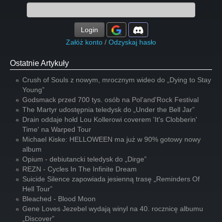
Login
Załóż konto
/
Odzyskaj hasło
Ostatnie Artykuły
Crush of Souls z nowym, mrocznym wideo do „Dying to Stay
Young”
Godsmack przed 700 tys. osób na Pol'and'Rock Festival
The Martyr udostępnia teledysk do „Under the Bell Jar”
Drain oddaje hołd Lou Kollerowi coverem 'It's Clobberin'
Time' na Warped Tour
Michael Kiske: HELLOWEEN ma już w 90% gotowy nowy
album
Opium - debiutancki teledysk do „Dirge”
REZN - Cycles In The Infinite Dream
Suicide Silence zapowiada jesienną trasę „Reminders Of
Hell Tour”
Bleached - Blood Moon
Gene Loves Jezebel wydają winyl na 40. rocznicę albumu
„Discover”