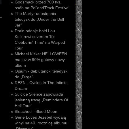
Godsmack przed 700 tys.
osób na Pol'and'Rock Festival
The Martyr udostępnia
teledysk do „Under the Bell
Jar”
Drain oddaje hołd Lou
Kollerowi coverem 'It's
Clobberin' Time' na Warped
Tour
Michael Kiske: HELLOWEEN
ma już w 90% gotowy nowy
album
Opium - debiutancki teledysk
do „Dirge”
REZN - Cycles In The Infinite
Dream
Suicide Silence zapowiada
jesienną trasę „Reminders Of
Hell Tour”
Bleached - Blood Moon
Gene Loves Jezebel wydają
winyl na 40. rocznicę albumu
„Discover”