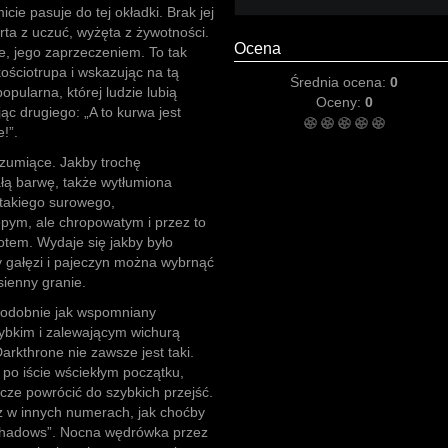
cie pasuje do tej okładki. Brak jej
arta z uczuć, wyżęta z żywotności.
Ocena
e, jego zaprzeczeniem. To tak
ościotrupa i wskazując na tą
Średnia ocena:
0
opularna, której ludzie lubią
Oceny:
0
jąc drugiego: „A to kurwa jest
!”.
 szumiące. Jakby trochę
ą barwę, także wytłumiona
 takiego surowego,
ępym, ale chropowatym i przez to
otem. Wydaje się jakby było
ny gałęzi i pajeczyn można wybrnąć
sienny granie.
 podobnie jak wspomniany
zybkim i zalewającym wichurą
arkthrone nie zawsze jest taki.
 po iście wściekłym początku,
szcze powrócić do szybkich przejść.
ż w innych numerach, jak choćby
Shadows”. Nocna wędrówka przez