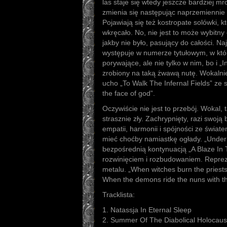
las staje się wtedy jeszcze bardziej mr
zmienia się następując naprzemiennie 
Pojawiają się też kostropate solówki, 
wkręcało. No, nie jest to może wybitny 
jakby nie było, pasujący do całości. Na
występuje w numerze tytułowym, w który
porywające, ale nie tylko w nim, bo i „
zrobiony na taką żwawą nutę. Wokalni
ucho „To Walk The Infernal Fields” ze s
the face of god”.
Oczywiście nie jest to przebój. Wokal, t
strasznie zły. Zachrypnięty, razi swoj
empatii, harmonii i spójności ze świat
mieć choćby namiastkę ogłady. „Under
bezpośrednią kontynuacją „A Blaze In T
rozwinięciem i rozbudowaniem. Reprez
metalu. „When witches burn the priest
When the demons ride the nuns with the
Tracklista:
1. Natassja In Eternal Sleep
2. Summer Of The Diabolical Holocaus