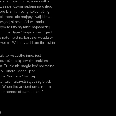
oczna i tajemnicza, a wszystko
z szaleńczymi rajdami na oślep.
które brzmią trochę jakby taśmę
element, ale mający swój klimat i
jwięcej skoczności w graniu
m te riffy są takie najbardziej
Inn I De Dype Skogers Favn” jest
e natomiast najbardziej wpada w
woim: „With my art I am the fist in
ak jak wszystko inne, jest
ą bezbożnością, swoim brakiem
em. Tu nic nie mogło być normalne,
 A Funeral Moon” jest
he Northern Sky”, jej
entuje najczystszą duszę black
s. When the ancient ones return.
ir hornes of dark desire.”
t