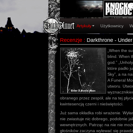
Artykuły
Użytkownicy
W
Recenzje
:
Darkthrone - Under
„When the su
blind. When th
god.” „Unholy
które padło j
Sky”, a na na
A Funeral Moo
utworu. Utwor
wyznaczniki
obranego przez zespół, ale na tej płyci
kwintesencją czerni i nieświętości.
Już sama okładka robi wrażenie. Wyłan
nie zwiastuje nic dobrego, podobnie ja
wewnętrznych. Patrząc na nie nie moż
głośników zaczyna wylewać się prawdz