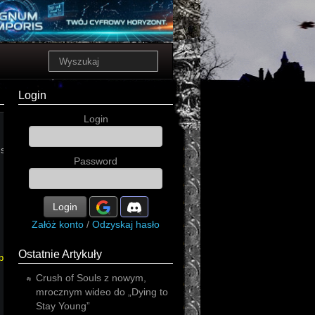
Login
Login
strial
Password
Login
Załóż konto
/
Odzyskaj hasło
Ostatnie Artykuły
power
Crush of Souls z nowym,
mrocznym wideo do „Dying to
Stay Young”