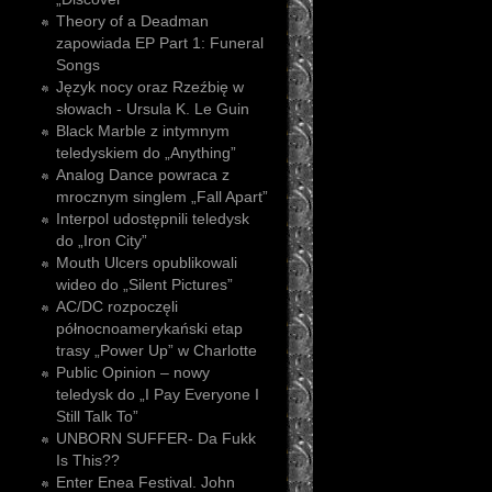
Theory of a Deadman
zapowiada EP Part 1: Funeral
Songs
Język nocy oraz Rzeźbię w
słowach - Ursula K. Le Guin
Black Marble z intymnym
teledyskiem do „Anything”
Analog Dance powraca z
mrocznym singlem „Fall Apart”
Interpol udostępnili teledysk
do „Iron City”
Mouth Ulcers opublikowali
wideo do „Silent Pictures”
AC/DC rozpoczęli
północnoamerykański etap
trasy „Power Up” w Charlotte
Public Opinion – nowy
teledysk do „I Pay Everyone I
Still Talk To”
UNBORN SUFFER- Da Fukk
Is This??
Enter Enea Festival. John