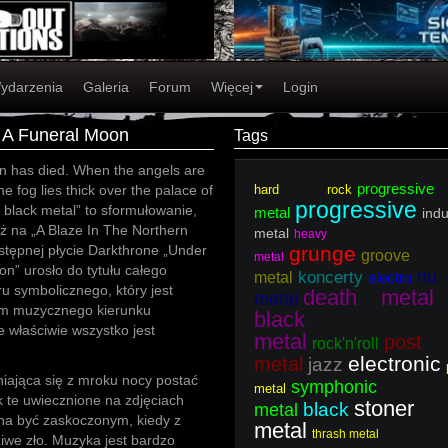
ydarzenia
Galeria
Forum
Więcej
Login
 A Funeral Moon
Tags
n has died. When the angels are
progressive
e fog lies thick over the palace of
hard rock
progressive
 black metal” to sformułowanie,
metal
indu
uż na „A Blaze In The Northern
metal
heavy
stępnej płycie Darkthrone „Under
grunge
groove
metal
n” urosło do tytułu całego
nu
koncerty
metal
electro
u symbolicznego, który jest
death metal
metal
em muzycznego kierunku
black
e właściwie wszystko jest
metal
post
rock'n'roll
electronic
metal
jazz
iająca się z mroku nocy postać
symphonic
metal
k te uwiecznione na zdjęciach
stoner
black
metal
na być zaskoczonym, kiedy z
metal
thrash metal
iwe zło. Muzyka jest bardzo