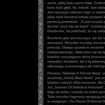
sucha, jakby była czarno-biała. Znakomi
barw, brak głębi, tła, melodii. Jest obd
Jest nieżywym odbiciem tego co ludzki
jakby obok dorodnej kobiety postawić k
pierwszą powiedzieć: „To jest muzyka p
słuchać i przy niej się bawić”. A pokazu
Darkthrone, nie podchodź, bo cię zabije
Brzmienie gitar jest bzyczące, ale też
zamazane. Wszystko ma taką zmurszał
perkusja. Dlatego sprawia to wrażenie
niedoprawionego. Jakby ktoś ciął się t
boleśnie rozrywającym skórę brzeszcz
niespójne i bezładne, ale z tej platani
odkrywając przeszywające jak chłód je
Pierwszy „Natassja In Eternal Sleep”,
wcześniej „Unholy Black Metal”, jest s
blastów i ostrych riffów numerem. Ale D
Już „Summer Of Diabolical Holocaust”,
staje się wolny i rozlazły, by potem je
Takie mozolne fragmenty występują te
w następnym „The Dance Of Eternal 