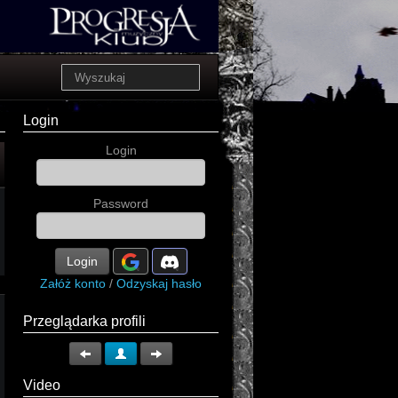
Login
Login
Password
Login
Załóż konto
/
Odzyskaj hasło
Przeglądarka profili
Video