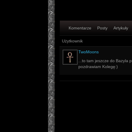
Komentarze
Posty
Artykuły
Użytkownik
TwoMoons
...to tam jeszcze do Bazyla
pozdrawiam Kolegę:)