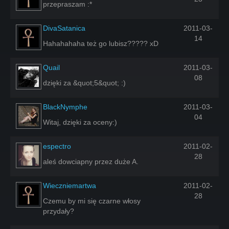
przepraszam :*
DivaSatanica
2011-03-
14
Hahahahaha też go lubisz????? xD
Quail
2011-03-
08
dzięki za &quot;5&quot; :)
BlackNymphe
2011-03-
04
Witaj, dzięki za oceny:)
espectro
2011-02-
28
aleś dowciapny przez duże A.
Wieczniemartwa
2011-02-
28
Czemu by mi się czarne włosy
przydały?