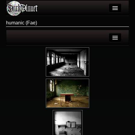
Artykuły
humanic (Fae)
Użytkownicy
Wydarzenia
Login
Galeria
Rejestracja
Forum
Więcej
Login