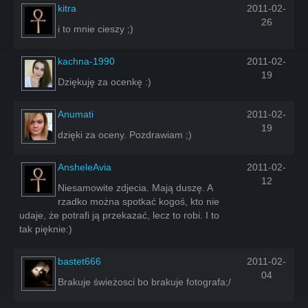
kitra
2011-02-
26
i to mnie cieszy ;)
kachna-1990
2011-02-
19
Dziękuję za ocenkę :)
Anumati
2011-02-
19
dzięki za oceny. Pozdrawiam ;)
AnsheleAvia
2011-02-
12
Niesamowite zdjecia. Mają duszę. A
rzadko można spotkać kogoś, kto nie
udaje, że potrafi ją przekazać, lecz to robi. I to
tak pięknie:)
bastet666
2011-02-
04
Brakuje świeżosci bo brakuje fotografa;/