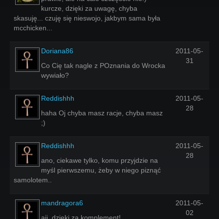
kurcze, dzięki za uwagę, chyba
skasuję... czuję się nieswojo, jakbym sama była
mcchicken...
Doriana86
2011-05-
31
Co Cię tak nagle z POznania do Wrocka
wywiało?
Reddishhh
2011-05-
28
haha Oj chyba masz racje, chyba masz
;)
Reddishhh
2011-05-
28
ano, ciekawe tylko, komu przyjdzie na
myśl pierwszemu, żeby w niego piznąć
samolotem..
mandragora6
2011-05-
02
ajj, dzięki za komplement!