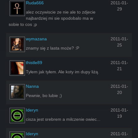
Ruda666
2011-01-
29
alez oczywiscie ze nie ale to zdjecie
najbardziej mi sie spodobalo ma w
sobie to cos ;p
wymazana
2011-01-
25
znamy się z lasta może? :P
thistle89
2011-01-
21
Tyłem jak tyłem. Ale koty im dupy liżą.
Nanna
2011-01-
20
Pewnie, bo lubie ;)
Ideryn
2011-01-
19
cisza jest srebrem a milczenie owiec...
Ideryn
2011-01-