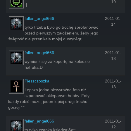
19
:]
fallen_angel666
2011-01-
14
tylko trzeba było go trochę sprofanować
przed pierwszym założeniem, żeby jego
świętość nie przenikała mojej duszy:&gt;
fallen_angel666
2011-01-
13
wymienił się za kopertę na kolędzie
hahaha:D
Pieszczoszka
2011-01-
13
Lepsza jedna niewyraźna fota niż
szpanować oklepanym hobby. Foty
każdy robić może, jeden lepiej drugi trochu
gorzej ^^
fallen_angel666
2011-01-
12
to tylko czapka księdza:&gt;