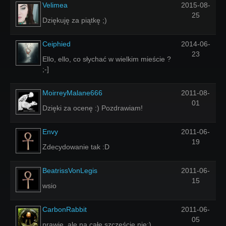
Velimea
2015-08-
25
Dziękuję za piątkę ;)
Ceiphied
2014-06-
23
Ello, ello, co słychać w wielkim mieście ?
;-]
MoirreyMalane666
2011-08-
01
Dzięki za ocenę :) Pozdrawiam!
Envy
2011-06-
19
Zdecydowanie tak :D
BeatrissVonLegis
2011-06-
15
wsio
CarbonRabbit
2011-06-
05
prawie, ale na całe szczęście nie:)