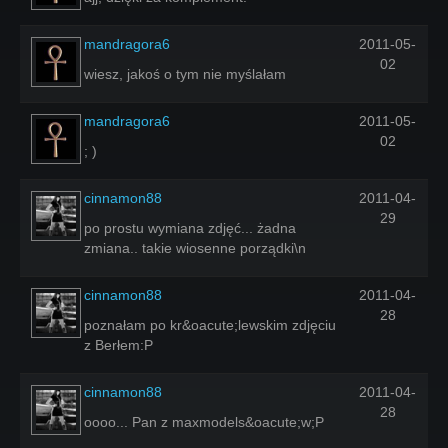
mandragora6
2011-05-
02
wiesz, jakoś o tym nie myślałam
mandragora6
2011-05-
02
; )
cinnamon88
2011-04-
29
po prostu wymiana zdjęć... żadna
zmiana.. takie wiosenne porządki\n
cinnamon88
2011-04-
28
poznałam po kr&oacute;lewskim zdjęciu
z Berłem:P
cinnamon88
2011-04-
28
oooo... Pan z maxmodels&oacute;w;P