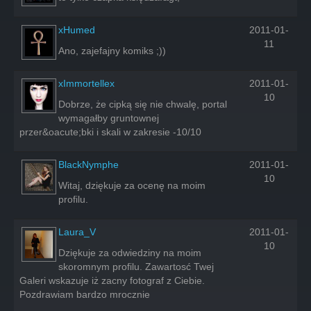
xHumed
2011-01-
11
Ano, zajefajny komiks ;))
xImmortellex
2011-01-
10
Dobrze, że cipką się nie chwalę, portal
wymagałby gruntownej
przer&oacute;bki i skali w zakresie -10/10
BlackNymphe
2011-01-
10
Witaj, dziękuje za ocenę na moim
profilu.
Laura_V
2011-01-
10
Dziękuje za odwiedziny na moim
skoromnym profilu. Zawartosć Twej
Galeri wskazuje iż zacny fotograf z Ciebie.
Pozdrawiam bardzo mrocznie