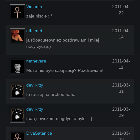
Violanta
2011-04-
22
zaje.biscie ; *
ethienet
2011-04-
14
ja r&oacute;wnież pozdrawiam i miłej
nocy życzę:)
nethevere
2011-04-
11
Może nie było całej sesji? Pozdrawiam!
devilkitty
2011-03-
31
to raczej na archeo,haha
devilkitty
2011-03-
29
taaa,i owszem niegdys to bylo...:]
DivaSatanica
2011-03-
23