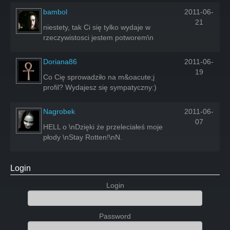
bambol
2011-06-
21
niestety, tak Ci się tylko wydaje w
rzeczywistosci jestem potworem\n
Doriana86
2011-06-
19
Co Cię sprowadziło na m&oacute;j
profil? Wydajesz się sympatyczny:)
Nagrobek
2011-06-
07
HELL o \nDzięki że przeleciałeś moje
płody \nStay Rotten!\nN.
Login
Login
Password