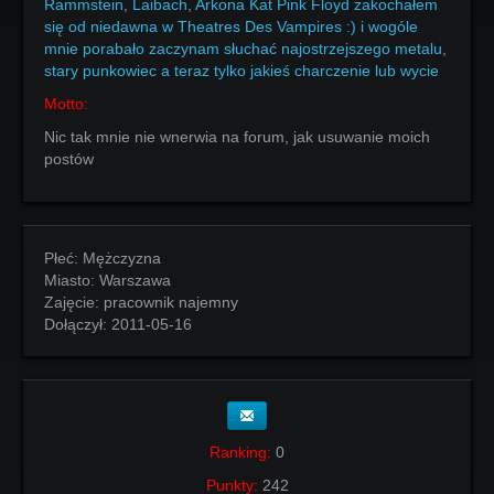
Rammstein
,
Laibach
,
Arkona Kat Pink Floyd zakochałem
się od niedawna w Theatres Des Vampires :) i wogóle
mnie porabało zaczynam słuchać najostrzejszego metalu
,
stary punkowiec a teraz tylko jakieś charczenie lub wycie
Motto:
Nic tak mnie nie wnerwia na forum, jak usuwanie moich
postów
Płeć:
Mężczyzna
Miasto:
Warszawa
Zajęcie:
pracownik najemny
Dołączył:
2011-05-16
Ranking:
0
Punkty:
242