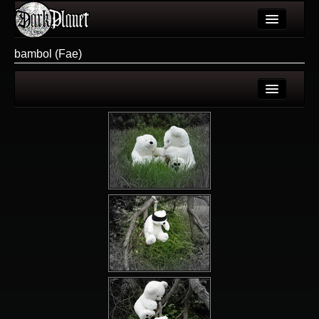
Artykuły
bambol (Fae)
Użytkownicy
Wydarzenia
Login
Galeria
Rejestracja
Forum
Więcej
Login