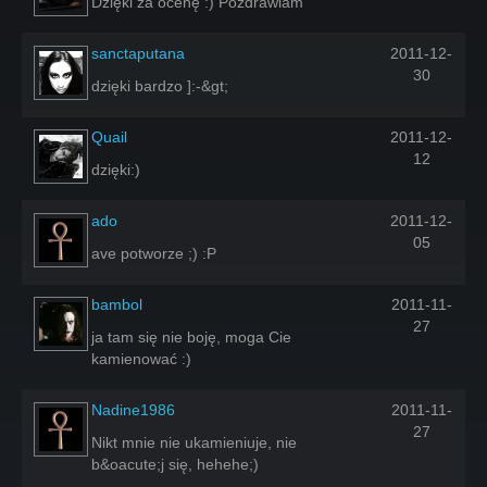
Dzięki za ocenę :) Pozdrawiam
sanctaputana
2011-12-
30
dzięki bardzo ]:-&gt;
Quail
2011-12-
12
dzięki:)
ado
2011-12-
05
ave potworze ;) :P
bambol
2011-11-
27
ja tam się nie boję, moga Cie
kamienować :)
Nadine1986
2011-11-
27
Nikt mnie nie ukamieniuje, nie
b&oacute;j się, hehehe;)