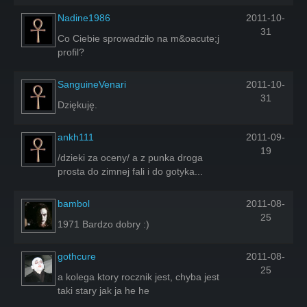
Nadine1986
2011-10-
31
Co Ciebie sprowadziło na m&oacute;j
profil?
SanguineVenari
2011-10-
31
Dziękuję.
ankh111
2011-09-
19
/dzieki za oceny/ a z punka droga
prosta do zimnej fali i do gotyka...
bambol
2011-08-
25
1971 Bardzo dobry :)
gothcure
2011-08-
25
a kolega ktory rocznik jest, chyba jest
taki stary jak ja he he