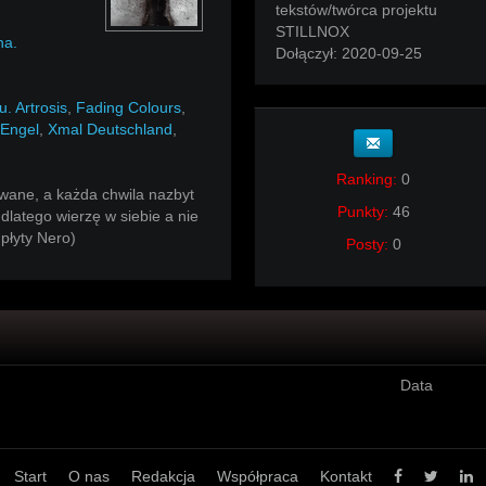
tekstów/twórca projektu
STILLNOX
na.
Dołączył:
2020-09-25
. Artrosis
,
Fading Colours
,
tEngel
,
Xmal Deutschland
,
Ranking:
0
wane, a każda chwila nazbyt
Punkty:
46
dlatego wierzę w siebie a nie
płyty Nero)
Posty:
0
Data
Start
O nas
Redakcja
Współpraca
Kontakt