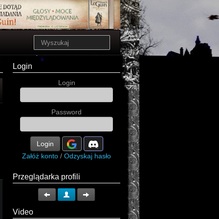
Login
Login
Password
Login
Załóż konto
/
Odzyskaj hasło
Przeglądarka profili
Video