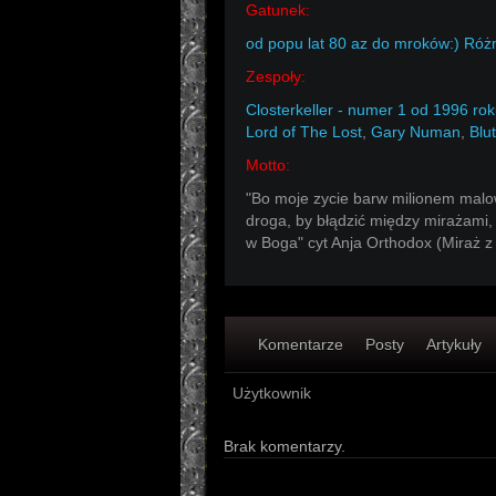
Gatunek:
od popu lat 80 az do mroków:) Róż
Zespoły:
Closterkeller - numer 1 od 1996 roku
Lord of The Lost
,
Gary Numan
,
Blu
Motto:
"Bo moje zycie barw milionem malo
droga, by błądzić między mirażami, 
w Boga" cyt Anja Orthodox (Miraż z 
Komentarze
Posty
Artykuły
Użytkownik
Brak komentarzy.