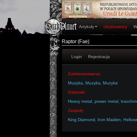
Artykuły
Użytkownicy
W
Raptor (Fae)
Login
Rejestracja
Zainteresowania:
Muzyka
,
Muzyka
,
Muzyka
Gatunek:
Heavy metal
,
power metal
,
traschme
Zespoły:
King Diamond
,
Iron Maiden
,
Hellow