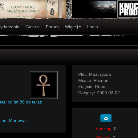
ydarzenia
Galeria
Forum
Więcej
Login
Płeć:
Mężczyzna
Miasto:
Poznań
Zajęcie:
Robol
Dołączył:
2009-03-02
tal od lat 80 do teraz
een
,
Manowar
Ranking:
0
Punkty:
0