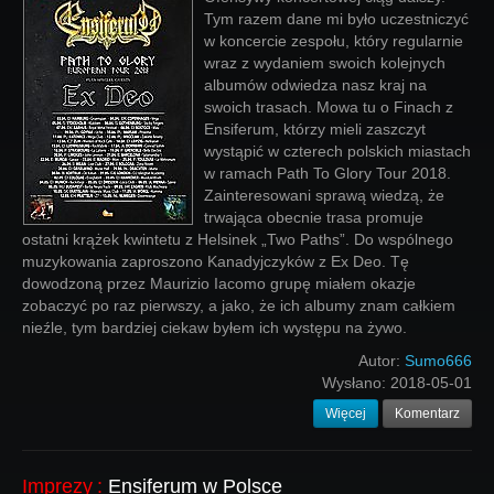
Tym razem dane mi było uczestniczyć
w koncercie zespołu, który regularnie
wraz z wydaniem swoich kolejnych
albumów odwiedza nasz kraj na
swoich trasach. Mowa tu o Finach z
Ensiferum, którzy mieli zaszczyt
wystąpić w czterech polskich miastach
w ramach Path To Glory Tour 2018.
Zainteresowani sprawą wiedzą, że
trwająca obecnie trasa promuje
ostatni krążek kwintetu z Helsinek „Two Paths”. Do wspólnego
muzykowania zaproszono Kanadyjczyków z Ex Deo. Tę
dowodzoną przez Maurizio Iacomo grupę miałem okazje
zobaczyć po raz pierwszy, a jako, że ich albumy znam całkiem
nieźle, tym bardziej ciekaw byłem ich występu na żywo.
Autor:
Sumo666
Wysłano:
2018-05-01
Więcej
Komentarz
Imprezy
:
Ensiferum w Polsce