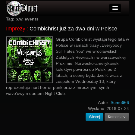
Artykuły
Tag:
p.w. events
Imprezy
:
Combichrist już za dwa dni w Polsce
Użytkownicy
Grupa Combichrist wystąpi tego lata w
Wydarzenia
Polsce w ramach trasy „Everybody
Still Hates You” we wrocławskich
Galeria
Zaklętych Rewirach i w warszawskiej
Proximie. Norwesko-amerykański
Forum
kolektyw powróci do Polski po 2
latach, a scenę będą dzielić wraz z
Więcej
zespołem Wednesday 13, który
reprezentuje nurt horror punk oraz z mrocznym, synth
Login
wave’owym duetem Night Club.
Autor:
Sumo666
Wysłano:
2018-07-24
Więcej
Komentarz