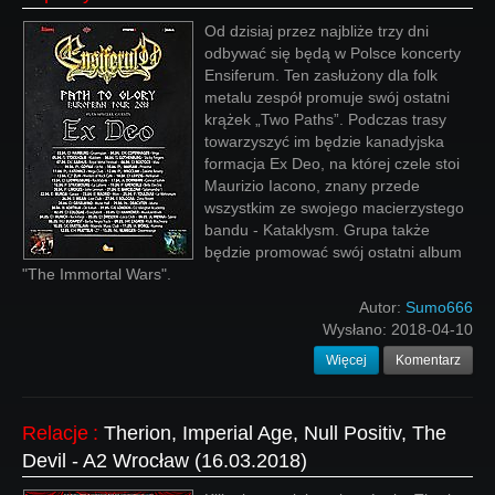
Od dzisiaj przez najbliże trzy dni
odbywać się będą w Polsce koncerty
Ensiferum. Ten zasłużony dla folk
metalu zespół promuje swój ostatni
krążek „Two Paths”. Podczas trasy
towarzyszyć im będzie kanadyjska
formacja Ex Deo, na której czele stoi
Maurizio Iacono, znany przede
wszystkim ze swojego macierzystego
bandu - Kataklysm. Grupa także
będzie promować swój ostatni album
"The Immortal Wars".
Autor:
Sumo666
Wysłano:
2018-04-10
Więcej
Komentarz
Relacje
:
Therion, Imperial Age, Null Positiv, The
Devil - A2 Wrocław (16.03.2018)