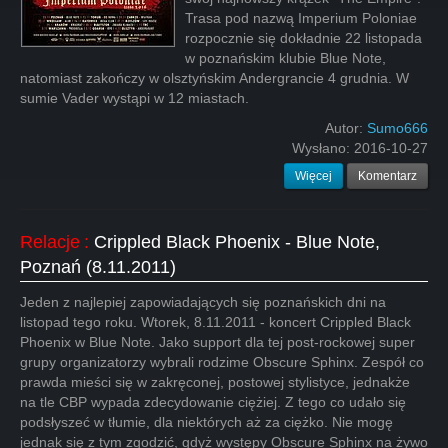
Trasa pod nazwą Imperium Poloniae
rozpocznie się dokładnie 22 listopada
w poznańskim klubie Blue Note,
natomiast zakończy w olsztyńskim Andergrancie 4 grudnia. W
sumie Vader wystąpi w 12 miastach.
Autor:
Sumo666
Wysłano:
2016-10-27
Więcej
Komentarz
Relacje
:
Crippled Black Phoenix - Blue Note,
Poznań (8.11.2011)
Jeden z najlepiej zapowiadających się poznańskich dni na
listopad tego roku. Wtorek, 8.11.2011 - koncert Crippled Black
Phoenix w Blue Note. Jako support dla tej post-rockowej super
grupy organizatorzy wybrali rodzime Obscure Sphinx. Zespół co
prawda mieści się w zakręconej, postowej stylistyce, jednakże
na tle CBP wypada zdecydowanie ciężiej. Z tego co udało się
podsłyszeć w tłumie, dla niektórych aż za ciężko. Nie mogę
jednak się z tym zgodzić, gdyż występy Obscure Sphinx na żywo