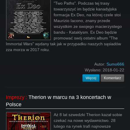
"Two Paths". Podczas tej trasy
towarzyszyć im będzie kanadyjska
formacja Ex Deo, na której czele stoi
Maurizio Iacono, znany przede
wszystkim ze swojego macierzystego
bandu - Kataklysm. Ex Deo będzie
promować swój ostatni album "The
Immortal Wars" wydany tak jak w przypadku naszych sąsiadów
zza morza w 2017 roku.
Autor:
Sumo666
Wysłano:
2018-01-22
Więcej
Komentarz
Imprezy
:
Therion w marcu na 3 koncertach w
Polsce
Aż 8 lat szwedzki Therion kazał sobie
czekać na nowe wydawnictwo. 28
lutego na rynek trafi najnowsze