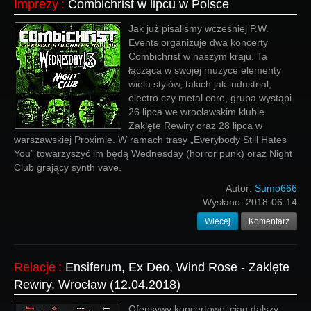
Imprezy
:
Combichrist w lipcu w Polsce
Jak już pisaliśmy wcześniej P.W.
Events organizuje dwa koncerty
Combichrist w naszym kraju. Ta
łącząca w swojej muzyce elementy
wielu stylów, takich jak industrial,
electro czy metal core, grupa wystąpi
26 lipca we wrocławskim klubie
Zaklęte Rewiry oraz 28 lipca w
warszawskiej Proximie. W ramach trasy „Everybody Still Hates
You” towarzyszyć im będą Wednesday (horror punk) oraz Night
Club grający synth vave.
Autor:
Sumo666
Wysłano:
2018-06-14
Więcej
Komentarz
Relacje
:
Ensiferum, Ex Deo, Wind Rose - Zaklęte
Rewiry, Wrocław (12.04.2018)
Ofensywy koncertowej ciąg dalszy.