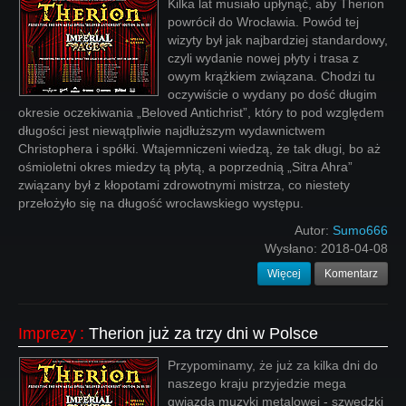
Kilka lat musiało upłynąć, aby Therion
powrócił do Wrocławia. Powód tej
wizyty był jak najbardziej standardowy,
czyli wydanie nowej płyty i trasa z
owym krążkiem związana. Chodzi tu
oczywiście o wydany po dość długim
okresie oczekiwania „Beloved Antichrist”, który to pod względem
długości jest niewątpliwie najdłuższym wydawnictwem
Christophera i spółki. Wtajemniczeni wiedzą, że tak długi, bo aż
ośmioletni okres miedzy tą płytą, a poprzednią „Sitra Ahra”
związany był z kłopotami zdrowotnymi mistrza, co niestety
przełożyło się na długość wrocławskiego występu.
Autor:
Sumo666
Wysłano:
2018-04-08
Więcej
Komentarz
Imprezy
:
Therion już za trzy dni w Polsce
Przypominamy, że już za kilka dni do
naszego kraju przyjedzie mega
gwiazda muzyki metalowej - szwedzki