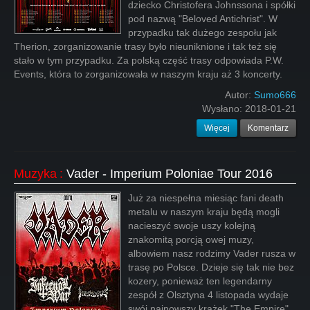
dziecko Christofera Johnssona i spółki
pod nazwą "Beloved Antichrist". W
przypadku tak dużego zespołu jak
Therion, zorganizowanie trasy było nieuniknione i tak też się
stało w tym przypadku. Za polską część trasy odpowiada P.W.
Events, która to zorganizowała w naszym kraju aż 3 koncerty.
Autor:
Sumo666
Wysłano:
2018-01-21
Więcej
Komentarz
Muzyka
:
Vader - Imperium Poloniae Tour 2016
Już za niespełna miesiąc fani death
metalu w naszym kraju będą mogli
nacieszyć swoje uszy kolejną
znakomitą porcją owej muzy,
albowiem nasz rodzimy Vader rusza w
trasę po Polsce. Dzieje się tak nie bez
kozery, ponieważ ten legendarny
zespół z Olsztyna 4 listopada wydaje
swój najnowszy krążek "The Empire".