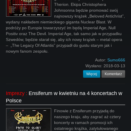
Therion. Ekipa Christophera
Johnsonna będzie promować swój
najnowszy krążek „Beloved Antichrist”,
wydany nakładem niemieckiego giganta Nuclear Blast. W
podróży po Europie towarzyszyć im będą Imperial Age, Null
Positiv oraz The Devil. Imperial Age, tak samo jak w przypadku
Szwedów, będzie starał się, aby ich nowy krążek – metal opera
– „The Legacy Of Atlantis” przypadł do gustu starym jak i
nowym fanom zespołu.
Autor:
Sumo666
Wysłano:
2018-03-13
Więcej
Komentarz
Imprezy
:
Ensiferum w kwietniu na 4 koncertach w
Polsce
Finowie z Ensiferum przyjadą do
naszego kraju, aby zagrać aż cztery
koncerty w ramach promocji ich
ostatniego krążka, zatytułowanego