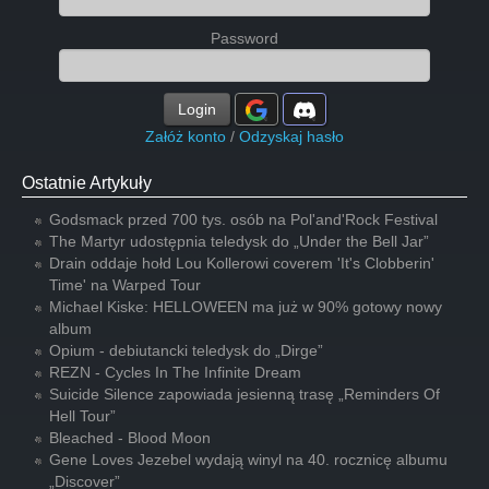
Password
Login
Załóż konto
/
Odzyskaj hasło
Ostatnie Artykuły
Godsmack przed 700 tys. osób na Pol'and'Rock Festival
The Martyr udostępnia teledysk do „Under the Bell Jar”
Drain oddaje hołd Lou Kollerowi coverem 'It's Clobberin'
Time' na Warped Tour
Michael Kiske: HELLOWEEN ma już w 90% gotowy nowy
album
Opium - debiutancki teledysk do „Dirge”
REZN - Cycles In The Infinite Dream
Suicide Silence zapowiada jesienną trasę „Reminders Of
Hell Tour”
Bleached - Blood Moon
Gene Loves Jezebel wydają winyl na 40. rocznicę albumu
„Discover”