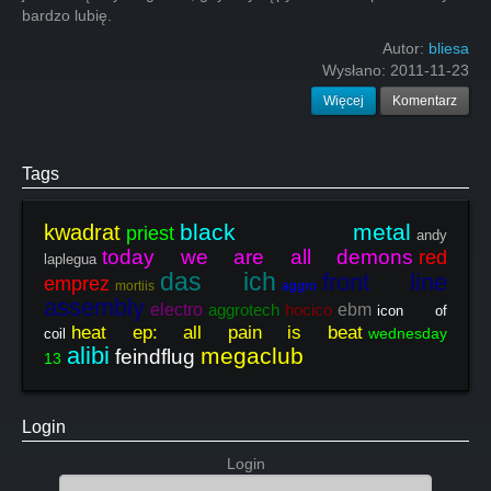
bardzo lubię.
Autor:
bliesa
Wysłano:
2011-11-23
Więcej
Komentarz
Tags
black metal
kwadrat
priest
andy
today we are all demons
red
laplegua
das ich
front line
emprez
mortiis
aggro
assembly
electro
aggrotech
hocico
ebm
icon of
heat ep: all pain is beat
wednesday
coil
alibi
megaclub
feindflug
13
Login
Login