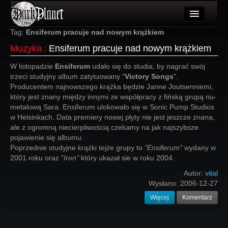
Artykuły
Tag:
Ensiferum pracuje nad nowym krążkiem
Muzyka
:
Ensiferum pracuje nad nowym krążkiem
Użytkownicy
W listopadzie
Ensiferum
udało się do studia, by nagrać swój
Wydarzenia
trzeci studyjny album zatytuowany "
Victory Songs
".
Producentem najnowszego krążka będzie Janne Joutsenniemi,
Galeria
który jest znany między innymi ze współpracy z fińską grupą nu-
metalową Sara. Ensiferum ulokowało się w Sonic Pump Studios
Forum
w Helsinkach. Data premiery nowej płyty nie jest jeszcze znana,
ale z ogromną niecierpliwością czekamy na jak najszybsze
Więcej
pojawienie się albumu.
Poprzednie studyjne krążki tejże grupy to
"Ensiferum"
wydany w
Login
2001 roku oraz "
Iron"
który ukazał
sie w roku 2004.
Autor:
vital
Wysłano:
2006-12-27
Więcej
Komentarz