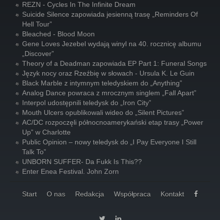
REZN - Cycles In The Infinite Dream
Suicide Silence zapowiada jesienną trasę „Reminders Of
Hell Tour”
Bleached - Blood Moon
Gene Loves Jezebel wydają winyl na 40. rocznicę albumu
„Discover”
Theory of a Deadman zapowiada EP Part 1: Funeral Songs
Język nocy oraz Rzeźbię w słowach - Ursula K. Le Guin
Black Marble z intymnym teledyskiem do „Anything”
Analog Dance powraca z mrocznym singlem „Fall Apart”
Interpol udostępnili teledysk do „Iron City”
Mouth Ulcers opublikowali wideo do „Silent Pictures”
AC/DC rozpoczęli północnoamerykański etap trasy „Power
Up” w Charlotte
Public Opinion – nowy teledysk do „I Pay Everyone I Still
Talk To”
UNBORN SUFFER- Da Fukk Is This??
Enter Enea Festival. John Zorn
Start
O nas
Redakcja
Współpraca
Kontakt