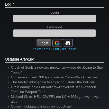
Login
Login
Password
Login
Załóż konto
/
Odzyskaj hasło
Ostatnie Artykuły
Crush of Souls z nowym, mrocznym wideo do „Dying to Stay
Young”
Godsmack przed 700 tys. osób na Pol'and'Rock Festival
The Martyr udostępnia teledysk do „Under the Bell Jar”
Drain oddaje hołd Lou Kollerowi coverem 'It's Clobberin'
Time' na Warped Tour
Michael Kiske: HELLOWEEN ma już w 90% gotowy nowy
album
Opium - debiutancki teledysk do „Dirge”