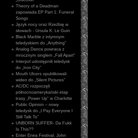
Theory of a Deadman
zapowiada EP Part 1: Funeral
Songs
Język nocy oraz Rzeźbię w
słowach - Ursula K. Le Guin
Black Marble z intymnym
teledyskiem do „Anything”
Analog Dance powraca z
mrocznym singlem „Fall Apart”
Interpol udostępnili teledysk
do „Iron City”
Mouth Ulcers opublikowali
wideo do „Silent Pictures”
AC/DC rozpoczęli
północnoamerykański etap
trasy „Power Up” w Charlotte
Public Opinion – nowy
teledysk do „I Pay Everyone I
Still Talk To”
UNBORN SUFFER- Da Fukk
Is This??
Enter Enea Festival. John