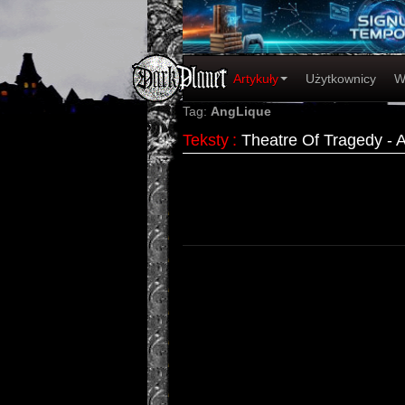
Artykuły
Użytkownicy
W
Tag:
AngLique
Teksty
:
Theatre Of Tragedy - 