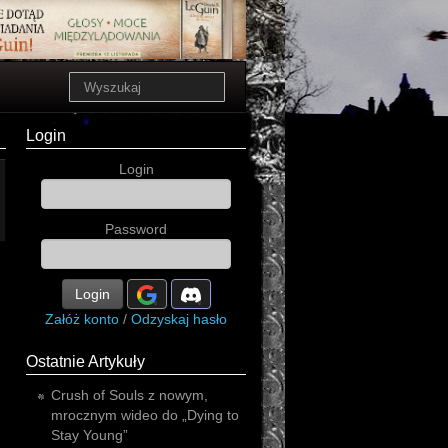
Login
Login
Password
Login
Załóż konto
/
Odzyskaj hasło
Ostatnie Artykuły
Crush of Souls z nowym,
mrocznym wideo do „Dying to
Stay Young”