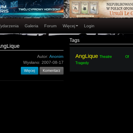
ydarzenia
Galeria
Forum
Więcej
Login
Tags
AngLique
AngLique
Autor:
Anonim
Theatre Of
Wysłano:
2007-08-17
Tragedy
Więcej
Komentarz