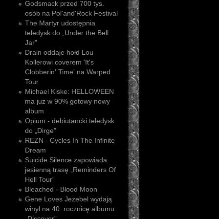
Godsmack przed 700 tys.
osób na Pol'and'Rock Festival
The Martyr udostępnia
teledysk do „Under the Bell
Jar”
Drain oddaje hołd Lou
Kollerowi coverem 'It's
Clobberin' Time' na Warped
Tour
Michael Kiske: HELLOWEEN
ma już w 90% gotowy nowy
album
Opium - debiutancki teledysk
do „Dirge”
REZN - Cycles In The Infinite
Dream
Suicide Silence zapowiada
jesienną trasę „Reminders Of
Hell Tour”
Bleached - Blood Moon
Gene Loves Jezebel wydają
winyl na 40. rocznicę albumu
„Discover”