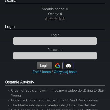
Ocena
Średnia ocena:
0
Oceny:
0
Login
Login
Password
Login
Załóż konto
/
Odzyskaj hasło
Ostatnie Artykuły
Crush of Souls z nowym, mrocznym wideo do „Dying to Stay
Young”
Godsmack przed 700 tys. osób na Pol'and'Rock Festival
The Martyr udostępnia teledysk do „Under the Bell Jar”