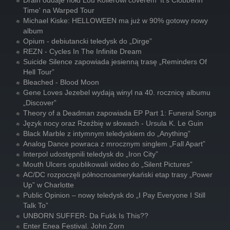
Drain oddaje hołd Lou Kollerowi coverem 'It's Clobberin'
Time' na Warped Tour
Michael Kiske: HELLOWEEN ma już w 90% gotowy nowy
album
Opium - debiutancki teledysk do „Dirge”
REZN - Cycles In The Infinite Dream
Suicide Silence zapowiada jesienną trasę „Reminders Of
Hell Tour”
Bleached - Blood Moon
Gene Loves Jezebel wydają winyl na 40. rocznicę albumu
„Discover”
Theory of a Deadman zapowiada EP Part 1: Funeral Songs
Język nocy oraz Rzeźbię w słowach - Ursula K. Le Guin
Black Marble z intymnym teledyskiem do „Anything”
Analog Dance powraca z mrocznym singlem „Fall Apart”
Interpol udostępnili teledysk do „Iron City”
Mouth Ulcers opublikowali wideo do „Silent Pictures”
AC/DC rozpoczęli północnoamerykański etap trasy „Power
Up” w Charlotte
Public Opinion – nowy teledysk do „I Pay Everyone I Still
Talk To”
UNBORN SUFFER- Da Fukk Is This??
Enter Enea Festival. John Zorn