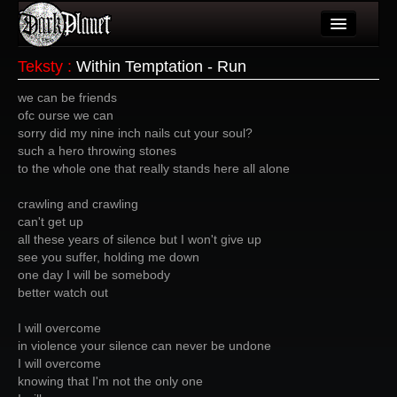
Artykuły
Teksty
:
Within Temptation - Run
Użytkownicy
we can be friends
ofc ourse we can
Wydarzenia
sorry did my nine inch nails cut your soul?
such a hero throwing stones
Galeria
to the whole one that really stands here all alone
Forum
crawling and crawling
can't get up
Więcej
all these years of silence but I won't give up
see you suffer, holding me down
Login
one day I will be somebody
better watch out
I will overcome
in violence your silence can never be undone
I will overcome
knowing that I'm not the only one