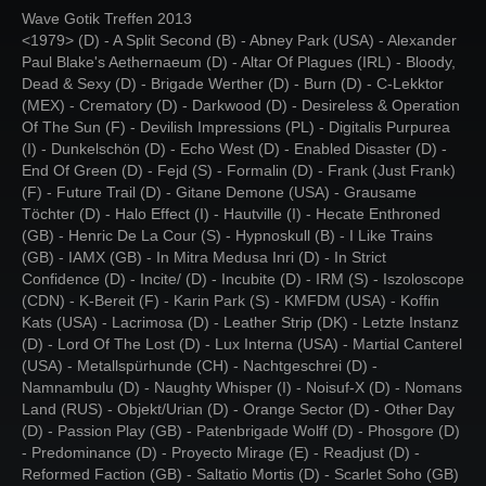
Wave Gotik Treffen 2013
<1979> (D) - A Split Second (B) - Abney Park (USA) - Alexander
Paul Blake's Aethernaeum (D) - Altar Of Plagues (IRL) - Bloody,
Dead & Sexy (D) - Brigade Werther (D) - Burn (D) - C-Lekktor
(MEX) - Crematory (D) - Darkwood (D) - Desireless & Operation
Of The Sun (F) - Devilish Impressions (PL) - Digitalis Purpurea
(I) - Dunkelschön (D) - Echo West (D) - Enabled Disaster (D) -
End Of Green (D) - Fejd (S) - Formalin (D) - Frank (Just Frank)
(F) - Future Trail (D) - Gitane Demone (USA) - Grausame
Töchter (D) - Halo Effect (I) - Hautville (I) - Hecate Enthroned
(GB) - Henric De La Cour (S) - Hypnoskull (B) - I Like Trains
(GB) - IAMX (GB) - In Mitra Medusa Inri (D) - In Strict
Confidence (D) - Incite/ (D) - Incubite (D) - IRM (S) - Iszoloscope
(CDN) - K-Bereit (F) - Karin Park (S) - KMFDM (USA) - Koffin
Kats (USA) - Lacrimosa (D) - Leather Strip (DK) - Letzte Instanz
(D) - Lord Of The Lost (D) - Lux Interna (USA) - Martial Canterel
(USA) - Metallspürhunde (CH) - Nachtgeschrei (D) -
Namnambulu (D) - Naughty Whisper (I) - Noisuf-X (D) - Nomans
Land (RUS) - Objekt/Urian (D) - Orange Sector (D) - Other Day
(D) - Passion Play (GB) - Patenbrigade Wolff (D) - Phosgore (D)
- Predominance (D) - Proyecto Mirage (E) - Readjust (D) -
Reformed Faction (GB) - Saltatio Mortis (D) - Scarlet Soho (GB)