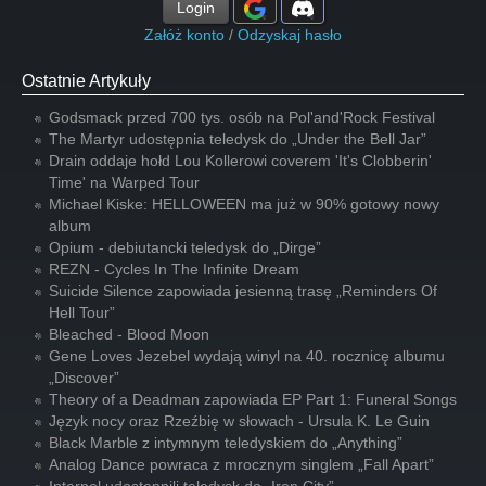
Login
Załóż konto
/
Odzyskaj hasło
Ostatnie Artykuły
Godsmack przed 700 tys. osób na Pol'and'Rock Festival
The Martyr udostępnia teledysk do „Under the Bell Jar”
Drain oddaje hołd Lou Kollerowi coverem 'It's Clobberin'
Time' na Warped Tour
Michael Kiske: HELLOWEEN ma już w 90% gotowy nowy
album
Opium - debiutancki teledysk do „Dirge”
REZN - Cycles In The Infinite Dream
Suicide Silence zapowiada jesienną trasę „Reminders Of
Hell Tour”
Bleached - Blood Moon
Gene Loves Jezebel wydają winyl na 40. rocznicę albumu
„Discover”
Theory of a Deadman zapowiada EP Part 1: Funeral Songs
Język nocy oraz Rzeźbię w słowach - Ursula K. Le Guin
Black Marble z intymnym teledyskiem do „Anything”
Analog Dance powraca z mrocznym singlem „Fall Apart”