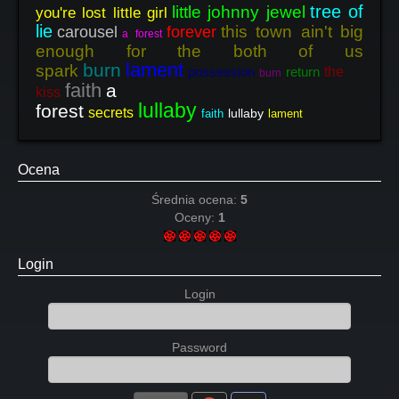
tree of
little johnny jewel
you're lost little girl
lie
this town ain't big
carousel
forever
a forest
enough for the both of us
lament
burn
spark
possession
return
the
burn
faith
a
kiss
lullaby
forest
secrets
lullaby
faith
lament
Ocena
Średnia ocena:
5
Oceny:
1
Login
Login
Password