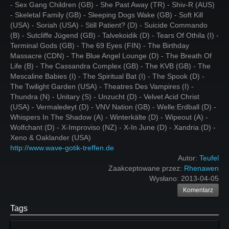
- Sex Gang Children (GB) - She Past Away (TR) - Shiv-R (AUS)
- Skeletal Family (GB) - Sleeping Dogs Wake (GB) - Soft Kill
(USA) - Soriah (USA) - Still Patient? (D) - Suicide Commando
(B) - Sutcliffe Jügend (GB) - Talvekoidik (D) - Tears Of Othila (I) -
Terminal Gods (GB) - The 69 Eyes (FIN) - The Birthday
Massacre (CDN) - The Blue Angel Lounge (D) - The Breath Of
Life (B) - The Cassandra Complex (GB) - The KVB (GB) - The
Mescaline Babies (I) - The Spiritual Bat (I) - The Spook (D) -
The Twilight Garden (USA) - Theatres Des Vampires (I) -
Thundra (N) - Unitary (S) - Unzucht (D) - Velvet Acid Christ
(USA) - Vermaledeyt (D) - VNV Nation (GB) - Welle:Erdball (D) -
Whispers In The Shadow (A) - Winterkälte (D) - Wipeout (A) -
Wolfchant (D) - X-Improviso (NZ) - X-In June (D) - Xandria (D) -
Xeno & Oaklander (USA)
http://www.wave-gotik-treffen.de
Autor:
Teufel
Zaakceptowane przez:
Rhenawen
Wysłano:
2013-04-05
Komentarz
Tags