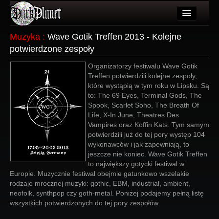
Artykuły
Muzyka
:
Wave Gotik Treffen 2013 - Kolejne
potwierdzone zespoły
Użytkownicy
Organizatorzy festiwalu Wave Gotik
Wydarzenia
Treffen potwierdzili kolejne zespoły,
które wystąpią w tym roku w Lipsku. Są
Galeria
to: The 69 Eyes, Terminal Gods, The
Spook, Scarlet Soho, The Breath Of
Forum
Life, X-In June, Theatres Des
Vampires oraz Koffin Kats. Tym samym
Więcej
potwierdzili już do tej pory występ 104
wykonawców i jak zapewniają, to
Login
jeszcze nie koniec. Wave Gotik Treffen
to największy gotycki festiwal w
Europie. Muzycznie festiwal obejmie gatunkowo wszelakie
rodzaje mrocznej muzyki: gothic, EBM, industrial, ambient,
neofolk, synthpop czy goth-metal. Poniżej podajemy pełną listę
wszystkich potwierdzonych do tej pory zespołów.