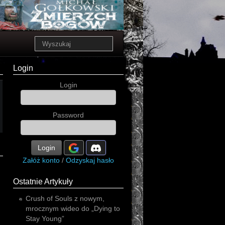
Login
Login
Password
Login
Załóż konto
/
Odzyskaj hasło
Ostatnie Artykuły
Crush of Souls z nowym,
mrocznym wideo do „Dying to
Stay Young”