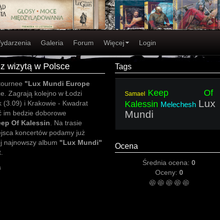
ydarzenia
Galeria
Forum
Więcej
Login
z wizytą w Polsce
Tags
 tournee
"Lux Mundi Europe
Keep Of
e. Zagrają kolejno w Łodzi
Samael
Lux
 (3.09) i Krakowie - Kwadrat
Kalessin
Melechesh
Mundi
yć im bedzie doborowe
ep Of Kalessin
. Na trasie
iejsca koncertów podamy już
j najnowszy album
"Lux Mundi"
Ocena
.
Średnia ocena:
0
a
Oceny:
0