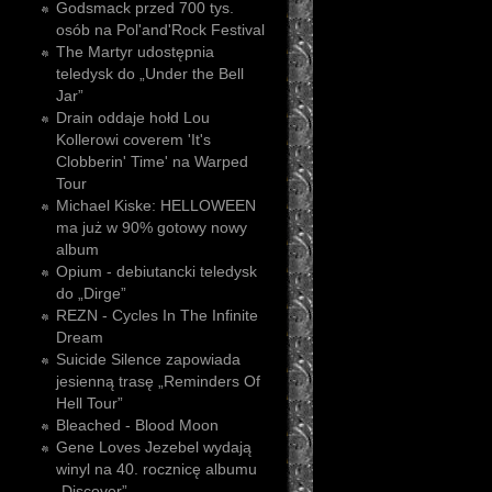
Godsmack przed 700 tys.
osób na Pol'and'Rock Festival
The Martyr udostępnia
teledysk do „Under the Bell
Jar”
Drain oddaje hołd Lou
Kollerowi coverem 'It's
Clobberin' Time' na Warped
Tour
Michael Kiske: HELLOWEEN
ma już w 90% gotowy nowy
album
Opium - debiutancki teledysk
do „Dirge”
REZN - Cycles In The Infinite
Dream
Suicide Silence zapowiada
jesienną trasę „Reminders Of
Hell Tour”
Bleached - Blood Moon
Gene Loves Jezebel wydają
winyl na 40. rocznicę albumu
„Discover”