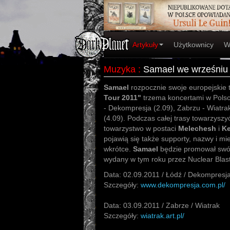
Artykuły
Użytkownicy
W
Muzyka
:
Samael we wrześniu 
Samael
rozpocznie swoje europejskie
Tour 2011"
trzema koncertami w Polsc
- Dekompresja (2.09), Zabrzu - Wiatrak
(4.09). Podczas całej trasy towarzysz
towarzystwo w postaci
Melechesh
i
Ke
pojawią się także supporty, nazwy i m
wkrótce.
Samael
będzie promował swó
wydany w tym roku przez Nuclear Blast
Data: 02.09.2011 / Łódź / Dekompresj
Szczegóły:
www.dekompresja.com.pl/
Data: 03.09.2011 / Zabrze / Wiatrak
Szczegóły:
wiatrak.art.pl/