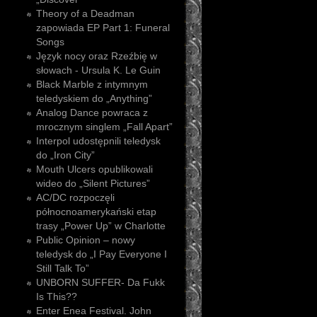
Theory of a Deadman
zapowiada EP Part 1: Funeral
Songs
Język nocy oraz Rzeźbię w
słowach - Ursula K. Le Guin
Black Marble z intymnym
teledyskiem do „Anything”
Analog Dance powraca z
mrocznym singlem „Fall Apart”
Interpol udostępnili teledysk
do „Iron City”
Mouth Ulcers opublikowali
wideo do „Silent Pictures”
AC/DC rozpoczęli
północnoamerykański etap
trasy „Power Up” w Charlotte
Public Opinion – nowy
teledysk do „I Pay Everyone I
Still Talk To”
UNBORN SUFFER- Da Fukk
Is This??
Enter Enea Festival. John