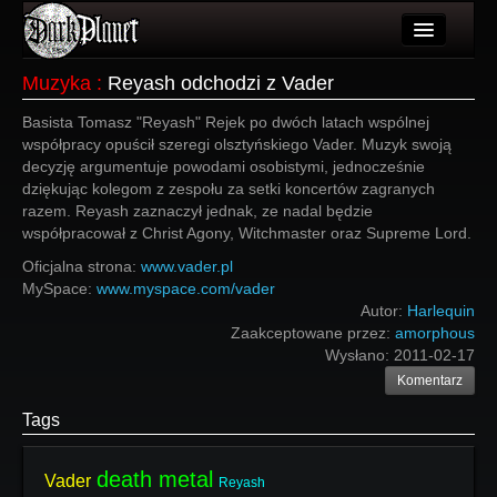
Artykuły
Muzyka
:
Reyash odchodzi z Vader
Użytkownicy
Basista Tomasz "Reyash" Rejek po dwóch latach wspólnej
współpracy opuścił szeregi olsztyńskiego Vader. Muzyk swoją
Wydarzenia
decyzję argumentuje powodami osobistymi, jednocześnie
dziękując kolegom z zespołu za setki koncertów zagranych
Galeria
razem. Reyash zaznaczył jednak, ze nadal będzie
współpracował z Christ Agony, Witchmaster oraz Supreme Lord.
Forum
Oficjalna strona:
www.vader.pl
MySpace:
Więcej
www.myspace.com/vader
Autor:
Harlequin
Login
Zaakceptowane przez:
amorphous
Wysłano:
2011-02-17
Komentarz
Tags
death metal
Vader
Reyash