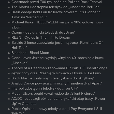
Godsmack przed 700 tys. osób na Pol'and'Rock Festival
The Martyr udostępnia teledysk do „Under the Bell Jar”
Drain oddaje hołd Lou Kollerowi coverem 'It's Clobberin'
Time' na Warped Tour
Michael Kiske: HELLOWEEN ma już w 90% gotowy nowy
album
Opium - debiutancki teledysk do „Dirge”
REZN - Cycles In The Infinite Dream
Suicide Silence zapowiada jesienną trasę „Reminders Of
Hell Tour”
Bleached - Blood Moon
Gene Loves Jezebel wydają winyl na 40. rocznicę albumu
„Discover”
Theory of a Deadman zapowiada EP Part 1: Funeral Songs
Język nocy oraz Rzeźbię w słowach - Ursula K. Le Guin
Black Marble z intymnym teledyskiem do „Anything”
Analog Dance powraca z mrocznym singlem „Fall Apart”
Interpol udostępnili teledysk do „Iron City”
Mouth Ulcers opublikowali wideo do „Silent Pictures”
AC/DC rozpoczęli północnoamerykański etap trasy „Power
Up” w Charlotte
Public Opinion – nowy teledysk do „I Pay Everyone I Still
Talk To”