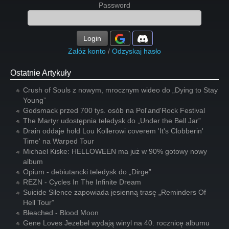
Password
Login
Załóż konto
/
Odzyskaj hasło
Ostatnie Artykuły
Crush of Souls z nowym, mrocznym wideo do „Dying to Stay
Young”
Godsmack przed 700 tys. osób na Pol'and'Rock Festival
The Martyr udostępnia teledysk do „Under the Bell Jar”
Drain oddaje hołd Lou Kollerowi coverem 'It's Clobberin'
Time' na Warped Tour
Michael Kiske: HELLOWEEN ma już w 90% gotowy nowy
album
Opium - debiutancki teledysk do „Dirge”
REZN - Cycles In The Infinite Dream
Suicide Silence zapowiada jesienną trasę „Reminders Of
Hell Tour”
Bleached - Blood Moon
Gene Loves Jezebel wydają winyl na 40. rocznicę albumu