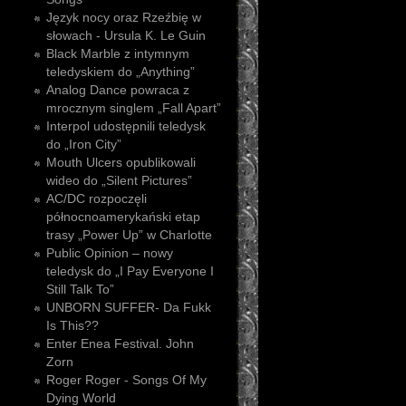
Język nocy oraz Rzeźbię w
słowach - Ursula K. Le Guin
Black Marble z intymnym
teledyskiem do „Anything”
Analog Dance powraca z
mrocznym singlem „Fall Apart”
Interpol udostępnili teledysk
do „Iron City”
Mouth Ulcers opublikowali
wideo do „Silent Pictures”
AC/DC rozpoczęli
północnoamerykański etap
trasy „Power Up” w Charlotte
Public Opinion – nowy
teledysk do „I Pay Everyone I
Still Talk To”
UNBORN SUFFER- Da Fukk
Is This??
Enter Enea Festival. John
Zorn
Roger Roger - Songs Of My
Dying World