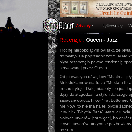
Artykuły
Użytkownicy
W
Recenzje
:
Queen - Jazz
Trochę niepokojącym był fakt, ze płyt
dorównywała poprzedniczkom. Mało kto
płyta rozpoczęła pewną tendencję spa
serwowanej przez Queen.
Od pierwszych dźwięków "Mustafa" pły
Melodeklamowana fraza "Mustafa Ibra
trochę irytuje. Dalej niestety nie jest l
dąży do złagodzenia stylu i dalszego 
zasadzie oprócz hitów "Fat Bottomed G
Me Now" to nie ma na tej płycie żadn
inny hit - "Bicycle Race" jest w gruncie
słabych utworów jest więcej, bo opró
innych utworów utrzymuje pozbawiony
poziom.