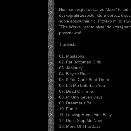
Nie mam wątpliwości, że "Jazz" to jedn
dyskografii zespołu, która oprócz dwó
sobie absolutnie nic. Przykro mi to stw
"The Works" jest to płyta, do której sa
przyznawać.
Tracklista:
01. Mustapha
02. Fat Bottomed Girls
03. Jealousy
04. Bicycle Race
05. If You Can't Beat Them
06. Let Me Entertain You
07. Dead On Time
08. In Only Seven Days
09. Dreamer's Ball
10. Fun It
11. Leaving Home Ain't Easy
12. Don't Stop Me Now
13. More Of That Jazz