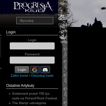
Login
Login
Password
Login
Załóż konto
/
Odzyskaj hasło
Ostatnie Artykuły
Godsmack przed 700 tys.
osób na Pol'and'Rock Festival
The Martyr udostępnia