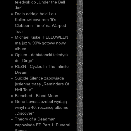
teledysk do „Under the Bell
Jar”
Drain oddaje hołd Lou
Kollerowi coverem 'It's
Clobberin' Time' na Warped
Tour
Michael Kiske: HELLOWEEN
ma już w 90% gotowy nowy
album
Opium - debiutancki teledysk
do „Dirge”
REZN - Cycles In The Infinite
Dream
Suicide Silence zapowiada
jesienną trasę „Reminders Of
Hell Tour”
Bleached - Blood Moon
Gene Loves Jezebel wydają
winyl na 40. rocznicę albumu
„Discover”
Theory of a Deadman
zapowiada EP Part 1: Funeral
Songs