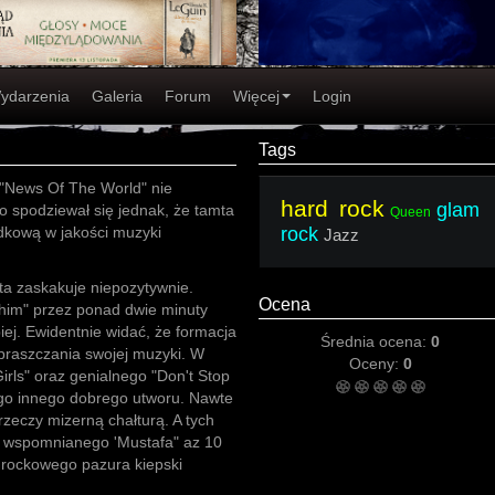
ydarzenia
Galeria
Forum
Więcej
Login
Tags
a "News Of The World" nie
hard rock
glam
 spodziewał się jednak, że tamta
Queen
dkową w jakości muzyki
rock
Jazz
ta zaskakuje niepozytywnie.
Ocena
him" przez ponad dwie minuty
epiej. Ewidentnie widać, że formacja
Średnia ocena:
0
upraszczania swojej muzyki. W
Oceny:
0
irls" oraz genialnego "Don't Stop
ego innego dobrego utworu. Nawte
 rzeczy mizerną chałturą. A tych
cz wspomnianego 'Mustafa" az 10
 rockowego pazura kiepski