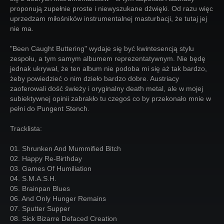
proponują zupełnie proste i niewyszukane dźwięki. Od razu więc
uprzedzam miłośników instrumentalnej masturbacji, że tutaj jej
nie ma.
"Been Caught Buttering" wydaje się być kwintesencją stylu
zespołu, a tym samym albumem reprezentatywnym. Nie będę
jednak ukrywał, że ten album nie podoba mi się aż tak bardzo,
żeby powiedzieć o nim dzieło bardzo dobre. Austriacy
zaoferowali dość świeży i oryginalny death metal, ale w mojej
subiektywnej opinii zabrakło tu czegoś co by przekonało mnie w
pełni do Pungent Stench.
Tracklista:
01. Shrunken And Mummified Bitch
02. Happy Re-Birthday
03. Games Of Humiliation
04. S.M.A.S.H.
05. Brainpan Blues
06. And Only Hunger Remains
07. Sputter Supper
08. Sick Bizarre Defaced Creation