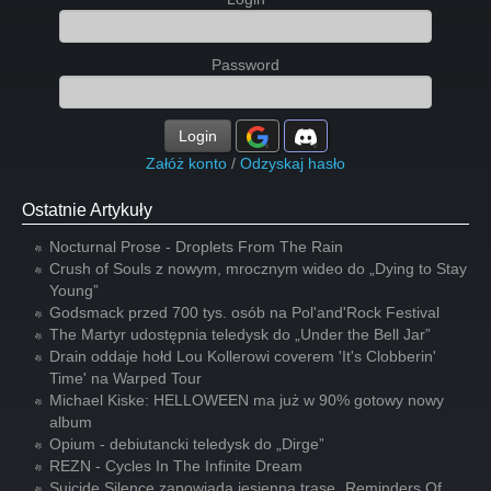
Password
Login
Załóż konto
/
Odzyskaj hasło
Ostatnie Artykuły
Nocturnal Prose - Droplets From The Rain
Crush of Souls z nowym, mrocznym wideo do „Dying to Stay
Young”
Godsmack przed 700 tys. osób na Pol'and'Rock Festival
The Martyr udostępnia teledysk do „Under the Bell Jar”
Drain oddaje hołd Lou Kollerowi coverem 'It's Clobberin'
Time' na Warped Tour
Michael Kiske: HELLOWEEN ma już w 90% gotowy nowy
album
Opium - debiutancki teledysk do „Dirge”
REZN - Cycles In The Infinite Dream
Suicide Silence zapowiada jesienną trasę „Reminders Of