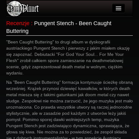
Artykuły
Recenzje
:
Pungent Stench - Been Caught
Buttering
Użytkownicy
"Been Caught Buttering" to drugi album w dyskografii
Wydarzenia
austriackiego Pungent Stench i pierwszy z jakim miałem okazję
się zapoznać. Debiutacki "For God Your Soul... For Me Your
Galeria
Flesh" zrobił całkiem spore zamieszanie na deathmetalowej
scenie, gdyż zaprezentował death metal w wolnym, ciężkim
Forum
wydaniu.
Więcej
Na "Been Caught Buttering" formacja kontynuuje ścieżkę obraną
wcześniej. Krążek przynosi dziewięć kawałków, w których death
Login
metal miesza się z takimi gatunkami jak doom metal czy nawet
sludge. Zespołowi nie można zarzucić, że jego muzyka jest mało
urozmaicona. Co prawda wszystkie utwory są raczej jednorodne
stylistycznie, ale w zasadzie pod każdym z utworów leży jakiś
pomysł. Pomimo sporej dawki wolniejszych temp, muzyka
Pungent Stench jest zadziwiająco dynamiczna, sprawiająca, że
głowa się kiwa. Nie można za to powiedzieć, że zespół składa
się z dobrych instrumentalistów - w tym aspekcie Austriacy