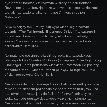
być jeszcze bardziej efektywnym w pracy na obu frontach.
Rozumiem, że ta decyzja może wprowadzić nieco zamieszania,
ale tak naprawdę to tylko formalność" - kończy Julien
"Infestvvs".
Kilka miesięcy temu muzyk tak wypowiadał się o nowym
albumie: "The Full Intrepid Experience Of Light" to szczere i
niezależne doświadczenie Prawdy, eksploracja autentycznej
esencji Światła zdefiniowanego przez najbardziej jadowitego
przeciwnika Demiurga".
Na materiale gościnnie udzielili się wokalista szwedzkiego
Shining - Niklas "Kvarforth" Olsson (w nagraniu "The Night Scalp
Challenger") oraz perkusista włoskiego Frostmoon Eclipse czy
Macabre Omen - Gionata Potenti pełniący od tego roku rolę
oficjalnego członka Glorior Belli.
Niedawno skład francuskiego Glorior Belli przeszedł gruntowny
remont. Ze składem pożegnała się spora część muzyków - na
stanowisku pozostał jedynie Julien "Infestvvs" pełniący rolę
wokalisty i obsługujący dodatkowo wszystkie instrumenty.
Niedawno do składu dokooptowany został wymieniony wyżej