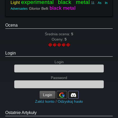
experimental black metal
Light
11 As In
black metal
Glorior Belli
Adversaries
Ocena
Średnia ocena:
5
Oceny:
5
Login
Login
Password
Login
Załóż konto
/
Odzyskaj hasło
Ostatnie Artykuły