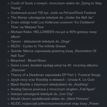
Crush of Souls z nowym, mrocznym wideo do „Dying to Stay
Young”
Godsmack przed 700 tys. osób na Pol'and'Rock Festival
The Martyr udostępnia teledysk do „Under the Bell Jar”
Drain oddaje hołd Lou Kollerowi coverem 'It's Clobberin'
Time' na Warped Tour
Michael Kiske: HELLOWEEN ma już w 90% gotowy nowy
album
Opium - debiutancki teledysk do „Dirge”
REZN - Cycles In The Infinite Dream
Suicide Silence zapowiada jesienną trasę „Reminders Of
Hell Tour”
Bleached - Blood Moon
Gene Loves Jezebel wydają winyl na 40. rocznicę albumu
„Discover”
Theory of a Deadman zapowiada EP Part 1: Funeral Songs
Język nocy oraz Rzeźbię w słowach - Ursula K. Le Guin
Black Marble z intymnym teledyskiem do „Anything”
Analog Dance powraca z mrocznym singlem „Fall Apart”
Interpol udostępnili teledysk do „Iron City”
Mouth Ulcers opublikowali wideo do „Silent Pictures”
AC/DC rozpoczęli północnoamerykański etap trasy „Power