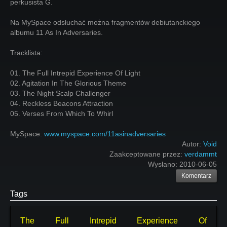
perkusista G.
Na MySpace odsłuchać można fragmentów debiutanckiego
albumu 11 As In Adversaries.
Tracklista:
01. The Full Intrepid Experience Of Light
02. Agitation In The Glorious Theme
03. The Night Scalp Challenger
04. Reckless Beacons Attraction
05. Verses From Which To Whirl
MySpace:
www.myspace.com/11asinadversaries
Autor:
Void
Zaakceptowane przez:
verdammt
Wysłano:
2010-06-05
Komentarz
Tags
The Full Intrepid Experience Of