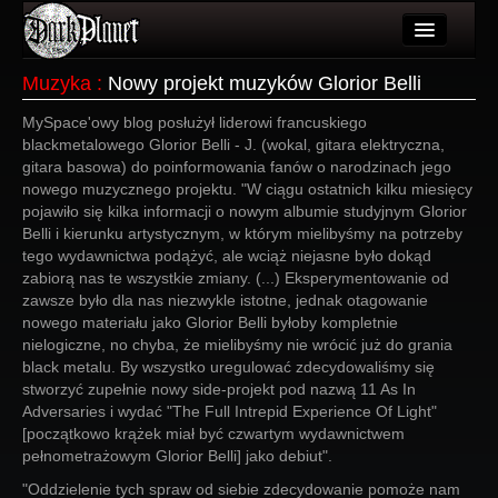
Artykuły
Muzyka
:
Nowy projekt muzyków Glorior Belli
Użytkownicy
MySpace'owy blog posłużył liderowi francuskiego
blackmetalowego Glorior Belli - J. (wokal, gitara elektryczna,
Wydarzenia
gitara basowa) do poinformowania fanów o narodzinach jego
nowego muzycznego projektu. "W ciągu ostatnich kilku miesięcy
Galeria
pojawiło się kilka informacji o nowym albumie studyjnym Glorior
Belli i kierunku artystycznym, w którym mielibyśmy na potrzeby
Forum
tego wydawnictwa podążyć, ale wciąż niejasne było dokąd
zabiorą nas te wszystkie zmiany. (...) Eksperymentowanie od
Więcej
zawsze było dla nas niezwykle istotne, jednak otagowanie
nowego materiału jako Glorior Belli byłoby kompletnie
Login
nielogiczne, no chyba, że mielibyśmy nie wrócić już do grania
black metalu. By wszystko uregulować zdecydowaliśmy się
stworzyć zupełnie nowy side-projekt pod nazwą 11 As In
Adversaries i wydać "The Full Intrepid Experience Of Light"
[początkowo krążek miał być czwartym wydawnictwem
pełnometrażowym Glorior Belli] jako debiut".
"Oddzielenie tych spraw od siebie zdecydowanie pomoże nam