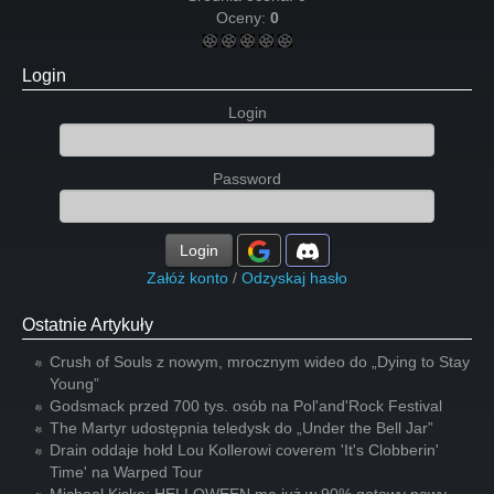
Oceny:
0
Login
Login
Password
Login
Załóż konto
/
Odzyskaj hasło
Ostatnie Artykuły
Crush of Souls z nowym, mrocznym wideo do „Dying to Stay
Young”
Godsmack przed 700 tys. osób na Pol'and'Rock Festival
The Martyr udostępnia teledysk do „Under the Bell Jar”
Drain oddaje hołd Lou Kollerowi coverem 'It's Clobberin'
Time' na Warped Tour