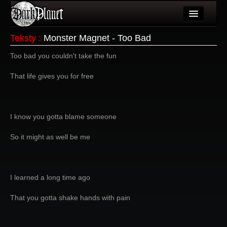
Artykuły
Teksty
:
Monster Magnet - Too Bad
Użytkownicy
Too bad you couldn't take the fun
Wydarzenia
That life gives you for free
Galeria
Forum
I know you gotta blame someone
Więcej
So it might as well be me
Login
I learned a long time ago
That you gotta shake hands with pain