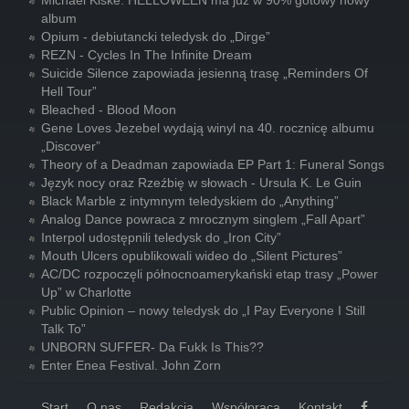
Michael Kiske: HELLOWEEN ma już w 90% gotowy nowy
album
Opium - debiutancki teledysk do „Dirge”
REZN - Cycles In The Infinite Dream
Suicide Silence zapowiada jesienną trasę „Reminders Of
Hell Tour”
Bleached - Blood Moon
Gene Loves Jezebel wydają winyl na 40. rocznicę albumu
„Discover”
Theory of a Deadman zapowiada EP Part 1: Funeral Songs
Język nocy oraz Rzeźbię w słowach - Ursula K. Le Guin
Black Marble z intymnym teledyskiem do „Anything”
Analog Dance powraca z mrocznym singlem „Fall Apart”
Interpol udostępnili teledysk do „Iron City”
Mouth Ulcers opublikowali wideo do „Silent Pictures”
AC/DC rozpoczęli północnoamerykański etap trasy „Power
Up” w Charlotte
Public Opinion – nowy teledysk do „I Pay Everyone I Still
Talk To”
UNBORN SUFFER- Da Fukk Is This??
Enter Enea Festival. John Zorn
Start
O nas
Redakcja
Współpraca
Kontakt