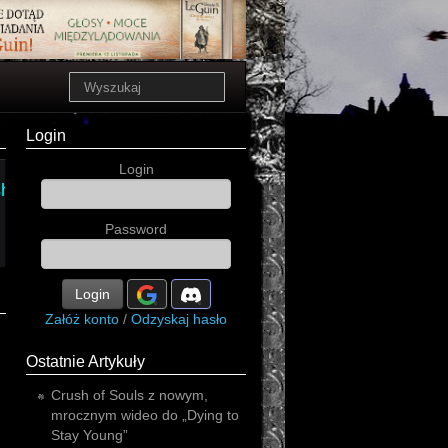
Login
Login
sh
Christ
Password
Login
Załóż konto
/
Odzyskaj hasło
Ostatnie Artykuły
Crush of Souls z nowym,
mrocznym wideo do „Dying to
Stay Young”