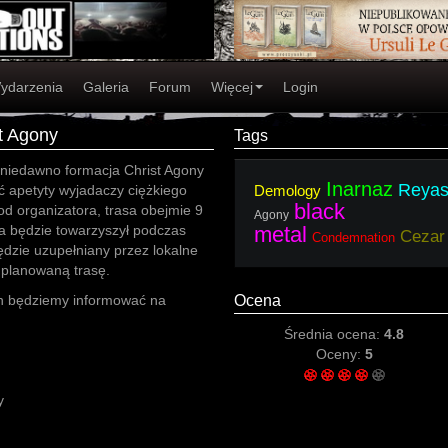
ydarzenia
Galeria
Forum
Więcej
Login
t Agony
Tags
niedawno formacja Christ Agony
Inarnaz
Reya
ć apetyty wyjadaczy ciężkiego
Demology
black
od organizatora, trasa obejmie 9
Agony
a będzie towarzyszył podczas
metal
Cezar
Condemnation
dzie uzupełniany przez lokalne
 planowaną trasę.
ch będziemy informować na
Ocena
Średnia ocena:
4.8
Oceny:
5
y