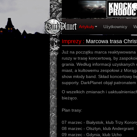
Artykuły
Użytkownicy
W
Imprezy
:
Marcowa trasa Chris
Już na początku marca reaktywowana 
ruszy w trasę koncertową, by zaspokoi
grania. Według informacji uzyskanych 
miast, a kultowemu zespołowi z Morąg
show młody band. Skład koncertowy bę
supporty. DarkPlanet objął patronatem
O wszelkich zmianach i uaktualnienia
bieżąco.
Plan trasy:
07 marzec - Białystok, klub Trzy Koron
08 marzec - Olsztyn, klub Andergrant
09 marzec - Gdynia, klub Ucho