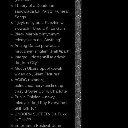
Theory of a Deadman
zapowiada EP Part 1: Funeral
Songs
Język nocy oraz Rzeźbię w
słowach - Ursula K. Le Guin
Black Marble z intymnym
teledyskiem do „Anything”
Analog Dance powraca z
mrocznym singlem „Fall Apart”
Interpol udostępnili teledysk
do „Iron City”
Mouth Ulcers opublikowali
wideo do „Silent Pictures”
AC/DC rozpoczęli
północnoamerykański etap
trasy „Power Up” w Charlotte
Public Opinion – nowy
teledysk do „I Pay Everyone I
Still Talk To”
UNBORN SUFFER- Da Fukk
Is This??
Enter Enea Festival. John