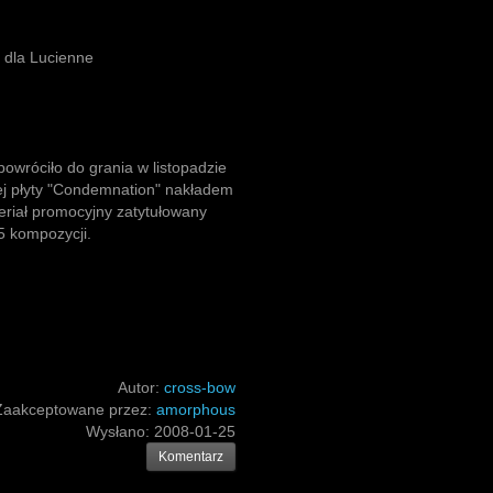
 dla Lucienne
owróciło do grania w listopadzie
j płyty "Condemnation" nakładem
riał promocyjny zatytułowany
5 kompozycji.
Autor:
cross-bow
Zaakceptowane przez:
amorphous
Wysłano:
2008-01-25
Komentarz