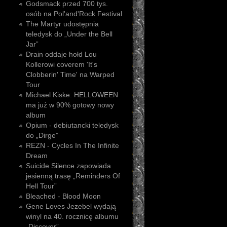
Godsmack przed 700 tys.
osób na Pol'and'Rock Festival
The Martyr udostępnia
teledysk do „Under the Bell
Jar”
Drain oddaje hołd Lou
Kollerowi coverem 'It's
Clobberin' Time' na Warped
Tour
Michael Kiske: HELLOWEEN
ma już w 90% gotowy nowy
album
Opium - debiutancki teledysk
do „Dirge”
REZN - Cycles In The Infinite
Dream
Suicide Silence zapowiada
jesienną trasę „Reminders Of
Hell Tour”
Bleached - Blood Moon
Gene Loves Jezebel wydają
winyl na 40. rocznicę albumu
„Discover”