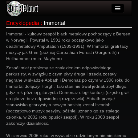
Artykuły
Encyklopedia
:
Immortal
Użytkownicy
Immortal - kultowy zespół black metalowy pochodzący z Bergen
w Norwegii. Powstał w 1991 roku początkowo jako
Wydarzenia
deathmetalowy Amputation (1989-1991). W Immortal grali tacy
muzycy jak Grim (później Carpathian Forest i Gorgoroth) i
Galeria
Hellhammer (m.in. Mayhem).
Zespół miał problemy ze znalezieniem odpowiedniego
Forum
perkusisty, w związku z czym płyty druga i trzecia zostały
nagrane w składzie Abbath i Demonaz po czym w 1996 roku do
Więcej
Immortal dołączył Horgh. Taki stan nie trwał jednak zbyt długo,
gdyż rok później gitarzysta Demonaz uległ kontuzji (często grał
Login
na gitarze bez odpowiedniej rozgrzewki). Abbath przejął
stanowisko gitarzysty a nowym basistą został Iscariah
(początkowo muzyk sesyjny, później uznano go za stałego
członka, w 2002 roku opuścił zespół). W roku 2003 zespół
zakończył działalność.
W czerwcu 2006 roku, w wywiadzie udzielonym niemieckiemu