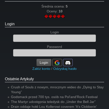
Średnia ocena:
5
Oceny:
10
Login
Login
Password
Login
Załóż konto
/
Odzyskaj hasło
Ostatnie Artykuły
Crush of Souls z nowym, mrocznym wideo do „Dying to Stay
Young”
Godsmack przed 700 tys. osób na Pol'and'Rock Festival
The Martyr udostępnia teledysk do „Under the Bell Jar”
Drain oddaje hołd Lou Kollerowi coverem 'It's Clobberin'