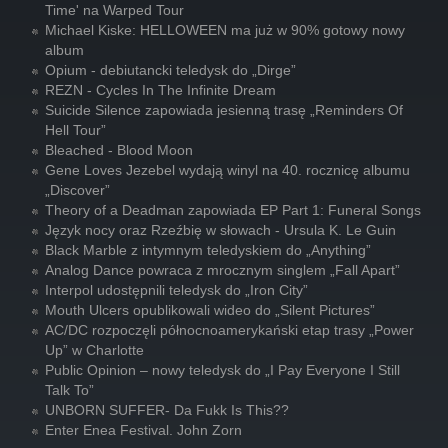
Time' na Warped Tour
Michael Kiske: HELLOWEEN ma już w 90% gotowy nowy
album
Opium - debiutancki teledysk do „Dirge”
REZN - Cycles In The Infinite Dream
Suicide Silence zapowiada jesienną trasę „Reminders Of
Hell Tour”
Bleached - Blood Moon
Gene Loves Jezebel wydają winyl na 40. rocznicę albumu
„Discover”
Theory of a Deadman zapowiada EP Part 1: Funeral Songs
Język nocy oraz Rzeźbię w słowach - Ursula K. Le Guin
Black Marble z intymnym teledyskiem do „Anything”
Analog Dance powraca z mrocznym singlem „Fall Apart”
Interpol udostępnili teledysk do „Iron City”
Mouth Ulcers opublikowali wideo do „Silent Pictures”
AC/DC rozpoczęli północnoamerykański etap trasy „Power
Up” w Charlotte
Public Opinion – nowy teledysk do „I Pay Everyone I Still
Talk To”
UNBORN SUFFER- Da Fukk Is This??
Enter Enea Festival. John Zorn