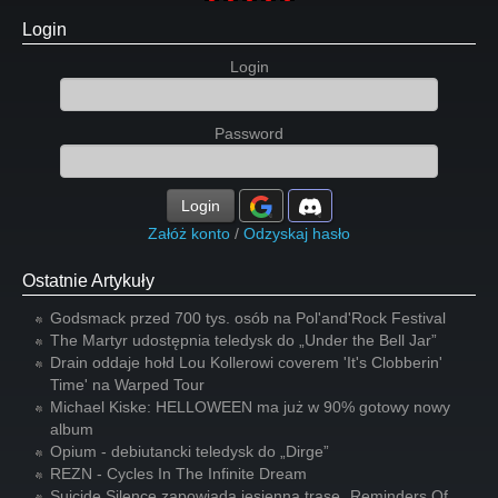
Login
Login
Password
Login
Załóż konto
/
Odzyskaj hasło
Ostatnie Artykuły
Godsmack przed 700 tys. osób na Pol'and'Rock Festival
The Martyr udostępnia teledysk do „Under the Bell Jar”
Drain oddaje hołd Lou Kollerowi coverem 'It's Clobberin'
Time' na Warped Tour
Michael Kiske: HELLOWEEN ma już w 90% gotowy nowy
album
Opium - debiutancki teledysk do „Dirge”
REZN - Cycles In The Infinite Dream
Suicide Silence zapowiada jesienną trasę „Reminders Of