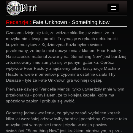
Artykuły
Recenzje
:
Fate Unknown - Something Now
Użytkownicy
Czasami dzieje się tak, że widząc okładkę już wiesz, że to
muzyka nie z twojej parafii. Trzymając w rękach debiutancki
Wydarzenia
krążek muzyków z Kędzierzyna Koźla byłem święcie
przekonany, że będę miał doczynienia z klonem Fear Factory.
Galeria
Na szczęście materiał zawarty na "Something Now" jest bardziej
zróżnicowany i nie zamyka się w jednym gatunku. Oprócz
Forum
wpływów Fear Factory znajdziemy także fascynacje Machine
Headem, wiele momentów przypomina ostatnie działo Thy
Więcej
Disease - tyle że Fate Unknown gra wolniej i ciężej.
Pierwsze dźwięki "Varicella Mentis" tylko utwierdziły mnie w tym
Login
przekonaniu - pomyślałem, że to kolejna kapela, która ma
spóźniony zapłon i próbuje się wybić.
Odnoszę jednak wrażenie, że gdyby zespół wydał ten krązek
kilka lat wcześniej odzew byłby bardziej pochlebny. Obecnie taka
muzyka jest w regresie i raczej ciężko w niej o powiew
świeżości. "Something Now" jest krążkiem nierównym, a przez