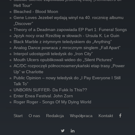
Hell Tour”
Bleached - Blood Moon
Gene Loves Jezebel wydają winyl na 40. rocznicę albumu
„Discover”
Theory of a Deadman zapowiada EP Part 1: Funeral Songs
Język nocy oraz Rzeźbię w słowach - Ursula K. Le Guin
Black Marble z intymnym teledyskiem do „Anything”
Analog Dance powraca z mrocznym singlem „Fall Apart”
Interpol udostępnili teledysk do „Iron City”
Mouth Ulcers opublikowali wideo do „Silent Pictures”
AC/DC rozpoczęli północnoamerykański etap trasy „Power
Up” w Charlotte
Public Opinion – nowy teledysk do „I Pay Everyone I Still
Talk To”
UNBORN SUFFER- Da Fukk Is This??
Enter Enea Festival. John Zorn
Roger Roger - Songs Of My Dying World
Start
O nas
Redakcja
Współpraca
Kontakt