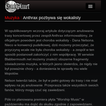
Artykuły
Muzyka
:
Anthrax pozbywa się wokalisty
Użytkownicy
W opublikowanym wczoraj artykule dotyczącym anulowania
Wydarzenia
trasy koncertowej przez zespół Anthrax informowaliśmy, że
oficjalnym powodem jest choroba wokalisty - Dana Nelsona.
Galeria
Nieco w konwencji pudelkowej, dziś możemy przeczytać, że
przyczyną wcale nie była choroba wokalisty - a zespół w ten
Forum
sposób postanowił zakończyć z nim współpracę. W serwisie
Blabbermouth.net możemy znaleźć obszerne fragmenty
Więcej
oświadczenia muzyka, w których jasno stwierdza, że nigdy nie
był poważnie chory - a doniesienia te sprawiły mu wiele
Login
kłopotów.
Nelson twierdzi także, że był w pełni gotowy do trasy i nie miał
wpływu na jej anulowanie. Przeprasza także wszystkich swoich
fanów, którzy mogą czuć się zawiedzeni.
Póki co planowana premiera płyta "Worship Music" w
październiku ma dojść do skutku zgodnie z zapowiedziami.