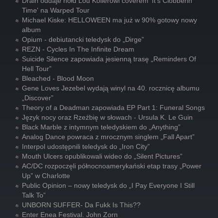
Drain oddaje hołd Lou Kollerowi coverem 'It's Clobberin'
Time' na Warped Tour
Michael Kiske: HELLOWEEN ma już w 90% gotowy nowy
album
Opium - debiutancki teledysk do „Dirge”
REZN - Cycles In The Infinite Dream
Suicide Silence zapowiada jesienną trasę „Reminders Of
Hell Tour”
Bleached - Blood Moon
Gene Loves Jezebel wydają winyl na 40. rocznicę albumu
„Discover”
Theory of a Deadman zapowiada EP Part 1: Funeral Songs
Język nocy oraz Rzeźbię w słowach - Ursula K. Le Guin
Black Marble z intymnym teledyskiem do „Anything”
Analog Dance powraca z mrocznym singlem „Fall Apart”
Interpol udostępnili teledysk do „Iron City”
Mouth Ulcers opublikowali wideo do „Silent Pictures”
AC/DC rozpoczęli północnoamerykański etap trasy „Power
Up” w Charlotte
Public Opinion – nowy teledysk do „I Pay Everyone I Still
Talk To”
UNBORN SUFFER- Da Fukk Is This??
Enter Enea Festival. John Zorn