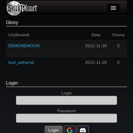
Artykuły
Głosy
Użytkownicy
Użytkownik
Data
Ocena
Wydarzenia
DEMONEMOON
2012-11-30
5
Galeria
lord_setherial
2012-11-26
5
Forum
Więcej
Login
Login
Login
Password
Login