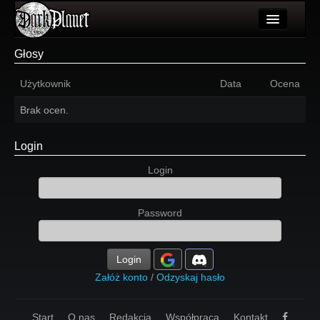
Artykuły
Głosy
Użytkownicy
Użytkownik
Data
Ocena
Wydarzenia
Brak ocen.
Galeria
Login
Forum
Login
Więcej
Password
Login
Login
Załóż konto
/
Odzyskaj hasło
Start
O nas
Redakcja
Współpraca
Kontakt