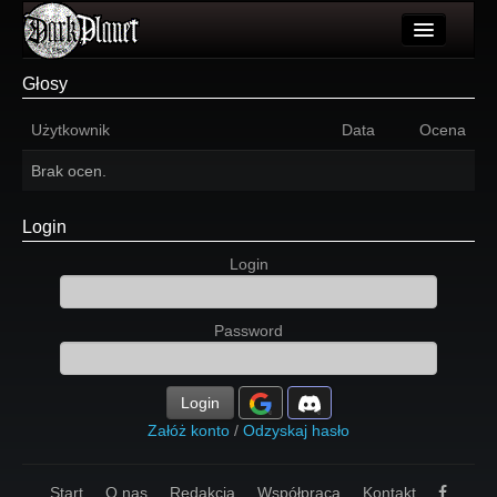
Artykuły
Głosy
Użytkownicy
Użytkownik
Data
Ocena
Wydarzenia
Brak ocen.
Galeria
Login
Forum
Login
Więcej
Password
Login
Login
Załóż konto
/
Odzyskaj hasło
Start
O nas
Redakcja
Współpraca
Kontakt