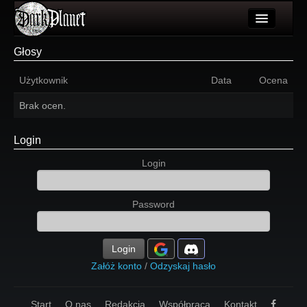
Artykuły
Głosy
Użytkownicy
Użytkownik
Data
Ocena
Wydarzenia
Brak ocen.
Galeria
Login
Forum
Login
Więcej
Password
Login
Login
Załóż konto
/
Odzyskaj hasło
Start
O nas
Redakcja
Współpraca
Kontakt