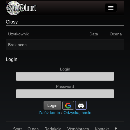
Artykuły
Głosy
Użytkownicy
Użytkownik
Data
Ocena
Wydarzenia
Brak ocen.
Galeria
Login
Forum
Login
Więcej
Password
Login
Login
Załóż konto
/
Odzyskaj hasło
Start
O nas
Redakcja
Współpraca
Kontakt