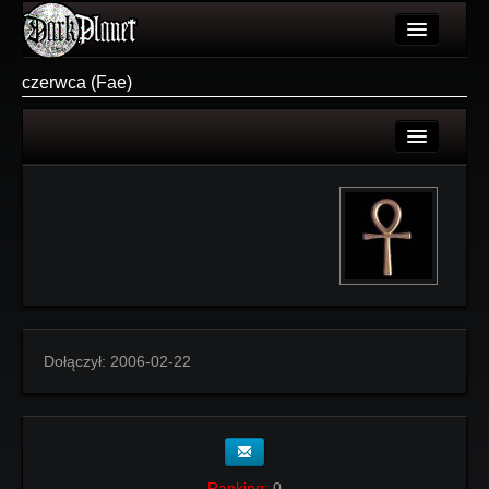
Artykuły
czerwca (Fae)
Użytkownicy
Wydarzenia
Login
Galeria
Rejestracja
Forum
Więcej
Login
Dołączył:
2006-02-22
Ranking:
0