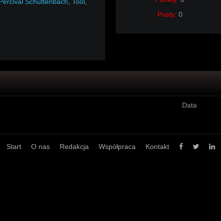
Percival Schuttenbach
,
Tool
,
Posty:
0
Data
Start
O nas
Redakcja
Współpraca
Kontakt