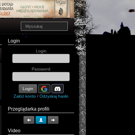
Login
Login
Password
Login
Załóż konto
/
Odzyskaj hasło
Przeglądarka profili
Video