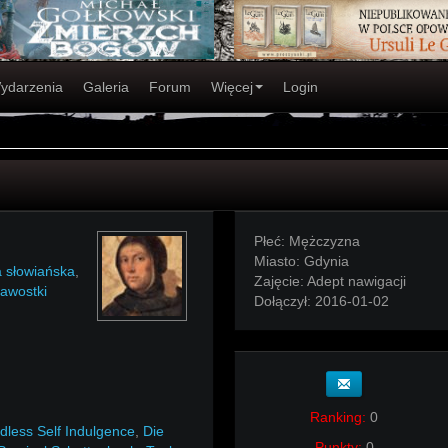
ydarzenia
Galeria
Forum
Więcej
Login
Płeć:
Mężczyzna
Miasto:
Gdynia
a słowiańska
,
Zajęcie:
Adept nawigacji
kawostki
Dołączył:
2016-01-02
Ranking:
0
dless Self Indulgence
,
Die
Punkty:
0