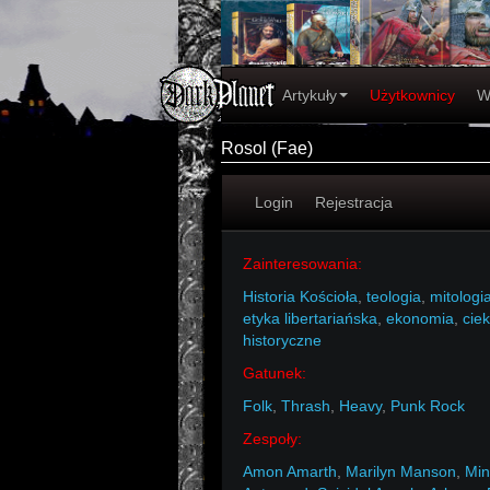
Artykuły
Użytkownicy
W
Rosol (Fae)
Login
Rejestracja
Zainteresowania:
Historia Kościoła
,
teologia
,
mitologi
etyka libertariańska
,
ekonomia
,
cie
historyczne
Gatunek:
Folk
,
Thrash
,
Heavy
,
Punk Rock
Zespoły:
Amon Amarth
,
Marilyn Manson
,
Min