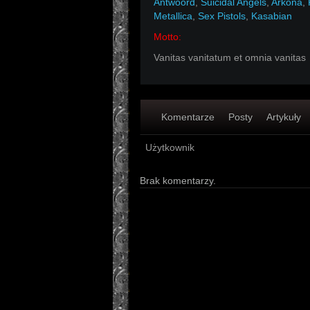
Antwoord
,
Suicidal Angels
,
Arkona
,
Metallica
,
Sex Pistols
,
Kasabian
Motto:
Vanitas vanitatum et omnia vanitas
Komentarze
Posty
Artykuły
Użytkownik
Brak komentarzy.