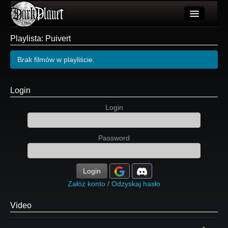
Artykuły
Playlista: Puivert
Użytkownicy
Brak filmów w playliście.
Wydarzenia
Login
Galeria
Login
Forum
Więcej
Password
Login
Login
Załóż konto
/
Odzyskaj hasło
Video