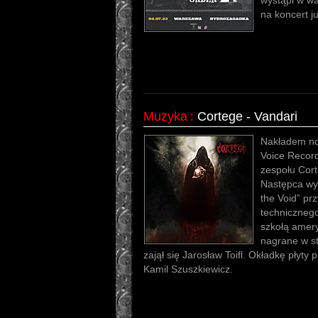
wystąpi w wa
na koncert j
Muzyka
:
Cortege - Vandari
Nakładem no
Voice Record
zespołu Cort
Następca wy
the Void” prz
techniczneg
szkołą amery
nagrane w s
zajął się Jarosław Toifl. Okładkę płyty
Kamil Szuszkiewicz.