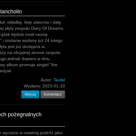
lancholin
uł, okładkę, listę utworów i datę
j płyty zespołu Diary Of Dreams.
rążek będzie nosił nazwę
" i zostanie wydany już 24 lutego
łyta jest już dostępna w
ży na oficjalnej stronie zespołu.
ąpi jednak dopiero w dniu
wy album promuje singiel "the
ledysk.
Autor:
Teufel
Wysłano:
2023-01-10
Więcej
Komentarz
óch pożegnalnych
er wyrusza w ostatnią podróż jako