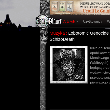
Artykuły
Użytkownicy
W
Muzyka
:
Lobotomic Genocide 
SchizoDeath
Kilka dni tem
opublikowany
Metalowego 
(Wałbrzych),
będącą prze
wydawnictwe
przygotowuj
pierwszego 