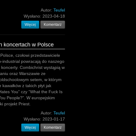
Autor:
Teufel
Wysłano:
2023-04-18
Więcej
Komentarz
h koncertach w Polsce
 Polsce, czołowi przedstawiciele
o-industrial powracają do naszego
 koncerty. Combichrist wystąpią w
aniu oraz Warszawie ze
 oldschoolowym setem, w którym
e kawałków z takich płyt jak
ates You” czy “What the Fuck Is
You People?”. W europejskim
i projekt Priest.
Autor:
Teufel
Wysłano:
2023-01-17
Więcej
Komentarz