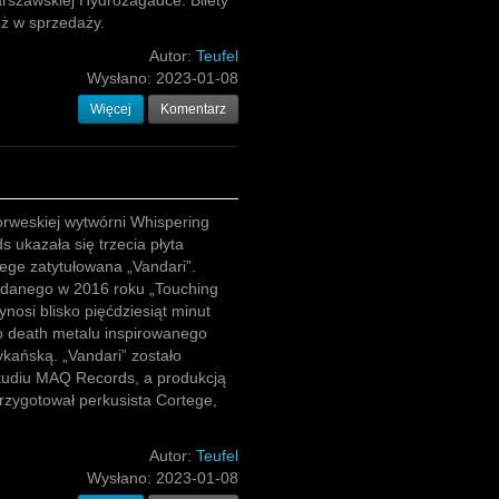
rszawskiej Hydrozagadce. Bilety
uż w sprzedaży.
Autor:
Teufel
Wysłano:
2023-01-08
Więcej
Komentarz
rweskiej wytwórni Whispering
s ukazała się trzecia płyta
ege zatytułowana „Vandari”.
danego w 2016 roku „Touching
ynosi blisko pięćdziesiąt minut
o death metalu inspirowanego
kańską. „Vandari” zostało
tudiu MAQ Records, a produkcją
 przygotował perkusista Cortege,
Autor:
Teufel
Wysłano:
2023-01-08