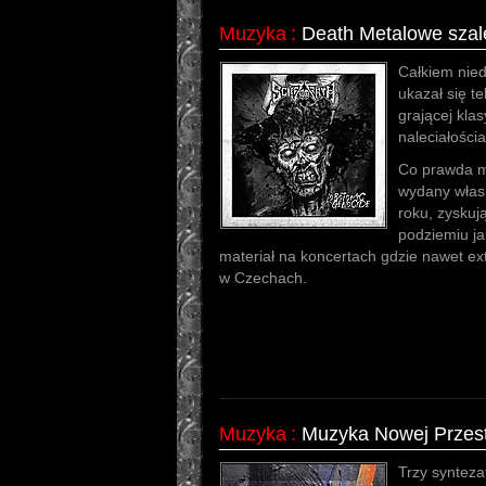
Muzyka
:
Death Metalowe szal
Całkiem nie
ukazał się t
grającej kla
naleciałości
Co prawda ma
wydany włas
roku, zysku
podziemiu ja
materiał na koncertach gdzie nawet ex
w Czechach.
Muzyka
:
Muzyka Nowej Przest
Trzy syntezat