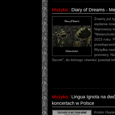
Muzyka
:
Diary of Dreams - Me
Znamy już tyt
wydania nowe
Najnowszy k
"Melancholin
2023 roku. P
przedsprzeda
Wysyłka nast
premiery. No
Secret", do którego również powstał te
Muzyka
:
Lingua Ignota na dw
koncertach w Polsce
Kristin Hayt