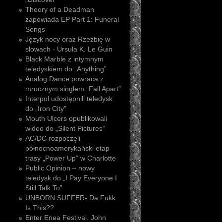
Theory of a Deadman
zapowiada EP Part 1: Funeral
Songs
Język nocy oraz Rzeźbię w
słowach - Ursula K. Le Guin
Black Marble z intymnym
teledyskiem do „Anything”
Analog Dance powraca z
mrocznym singlem „Fall Apart”
Interpol udostępnili teledysk
do „Iron City”
Mouth Ulcers opublikowali
wideo do „Silent Pictures”
AC/DC rozpoczęli
północnoamerykański etap
trasy „Power Up” w Charlotte
Public Opinion – nowy
teledysk do „I Pay Everyone I
Still Talk To”
UNBORN SUFFER- Da Fukk
Is This??
Enter Enea Festival. John