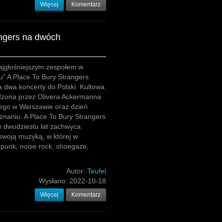
Więcej
Komentarz
angers na dwóch
ajgłośniejszym zespołem w
” A Place To Bury Strangers
 dwa koncerty do Polski. Kultowa
zona przez Olivera Ackermanna
tego w Warszawie oraz dzień
znaniu. A Place To Bury Strangers
e dwudziestu lat zachwyca
swoją muzyką, w której w
-punk, noise rock, shoegaze,
Autor:
Teufel
Wysłano:
2022-10-18
Więcej
Komentarz