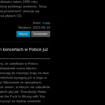
ikiewicz latem 1990 roku
storię polskiego ambientu. Teraz
j przestrzeni” ukazuje się
 na płytach CD.
Autor:
Lupp
Wysłano:
2023-08-10
Więcej
Komentarz
h koncertach w Polsce już
, że uwielbiani w Polsce,
dstawiciele sceny electro-
owracają do naszego kraju na dwa
mbichrist wystąpią już w maju w
az Warszawie ze specjalnym,
ym setem, w którym nie zabraknie
akich płyt jak “Everybody Hates
at the Fuck Is Wrong with You
rzyszyć im będzie szwedzki