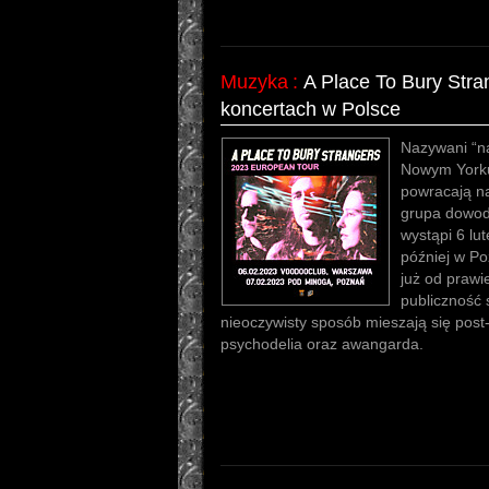
Muzyka
:
A Place To Bury Str
koncertach w Polsce
Nazywani “n
Nowym Yorku
powracają na
grupa dowod
wystąpi 6 lu
później w Po
już od prawi
publiczność 
nieoczywisty sposób mieszają się post
psychodelia oraz awangarda.