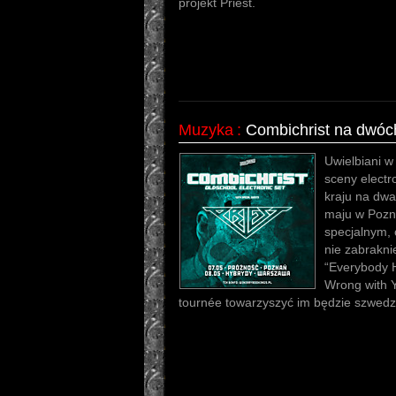
projekt Priest.
Muzyka
:
Combichrist na dwóc
Uwielbiani w
sceny electr
kraju na dwa
maju w Pozn
specjalnym,
nie zabrakni
“Everybody H
Wrong with 
tournée towarzyszyć im będzie szwedzk