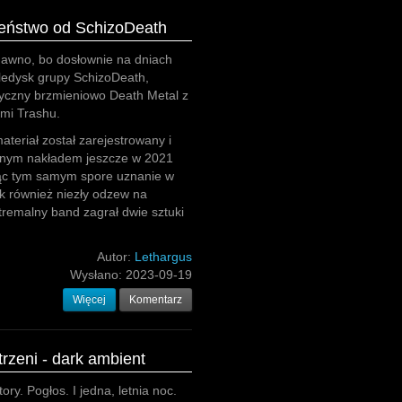
eństwo od SchizoDeath
dawno, bo dosłownie na dniach
eledysk grupy SchizoDeath,
syczny brzmieniowo Death Metal z
ami Trashu.
teriał został zarejestrowany i
nym nakładem jeszcze w 2021
jąc tym samym spore uznanie w
k również niezły odzew na
tremalny band zagrał dwie sztuki
Autor:
Lethargus
Wysłano:
2023-09-19
Więcej
Komentarz
rzeni - dark ambient
ory. Pogłos. I jedna, letnia noc.