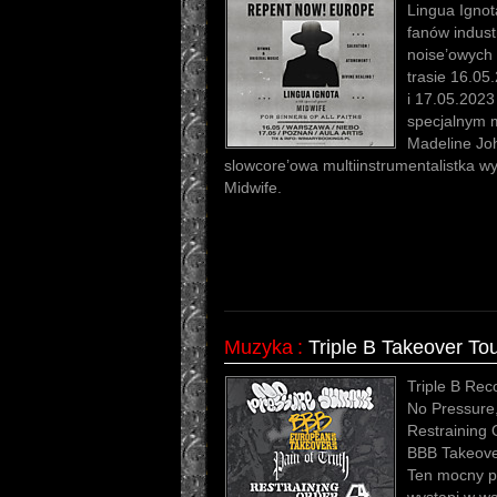
Lingua Ignot
fanów indust
noise’owych
trasie 16.05
i 17.05.2023
specjalnym 
Madeline Jo
slowcore’owa multiinstrumentalistka 
Midwife.
Muzyka
:
Triple B Takeover To
Triple B Rec
No Pressure,
Restraining 
BBB Takeove
Ten mocny pa