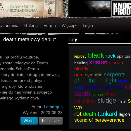
ydarzenia
Galeria
Forum
Więcej
Login
- death metalowy debiut
Tags
black
rock
spiritua
leprosy
u, na profilu youtube,
krisiun
scream
 został teledysk od Death
healing
bloody
zespołu SchizoDeath
serpents
 który debiutuje drugą demówką,
gore
symbolic
of the light
dsmakiem przed pełnym
death
in
m grupy, która właśnie
insineratehymn
metal
e się do nagrywania swojego
death
chuck
human
pełnego wydawnictwa.
sludge
s
schuldiner
metal
we
Autor:
Lethargus
Wysłano:
2023-09-23
rot
tankard
death
legion
sound of perseverance
Więcej
Komentarz