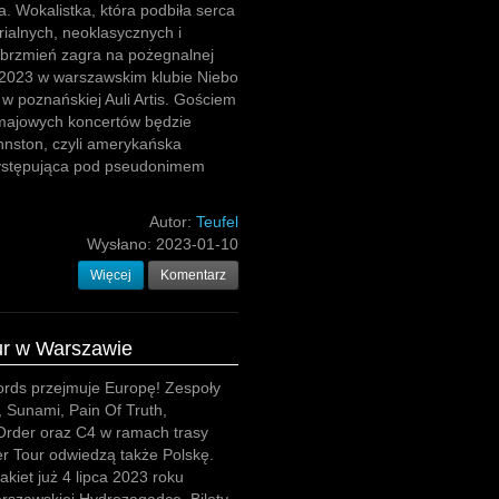
a. Wokalistka, która podbiła serca
rialnych, neoklasycznych i
 brzmień zagra na pożegnalnej
.2023 w warszawskim klubie Niebo
 w poznańskiej Auli Artis. Gościem
majowych koncertów będzie
hnston, czyli amerykańska
występująca pod pseudonimem
Autor:
Teufel
Wysłano:
2023-01-10
Więcej
Komentarz
ur w Warszawie
ords przejmuje Europę! Zespoły
 Sunami, Pain Of Truth,
Order oraz C4 w ramach trasy
r Tour odwiedzą także Polskę.
kiet już 4 lipca 2023 roku