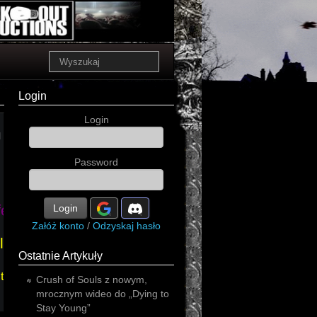
Login
Login
l
Password
fernal
Login
Załóż konto
/
Odzyskaj hasło
lowly
Ostatnie Artykuły
the
Crush of Souls z nowym,
mrocznym wideo do „Dying to
Stay Young”