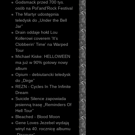
Godsmack przed 700 tys.
osób na Pol'and'Rock Festival
The Martyr udostępnia
teledysk do „Under the Bell
Jar”
Drain oddaje hołd Lou
Kollerowi coverem 'It's
Clobberin' Time' na Warped
Tour
Michael Kiske: HELLOWEEN
ma już w 90% gotowy nowy
album
Opium - debiutancki teledysk
do „Dirge”
REZN - Cycles In The Infinite
Dream
Suicide Silence zapowiada
jesienną trasę „Reminders Of
Hell Tour”
Bleached - Blood Moon
Gene Loves Jezebel wydają
winyl na 40. rocznicę albumu
„Discover”