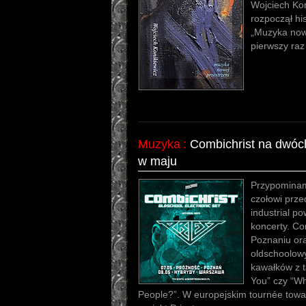
Wojciech Kon
rozpoczął hi
„Muzyka nowe
pierwszy raz
Muzyka
:
Combichrist na dwóc
w maju
Przypominamy
czołowi prze
industrial p
koncerty. Co
Poznaniu or
oldschoolow
kawałków z t
You” czy “Wh
People?”. W europejskim tournée towa