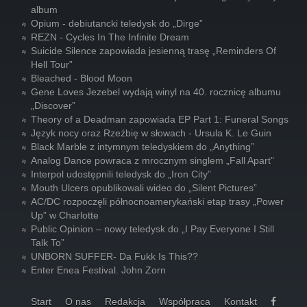
album
Opium - debiutancki teledysk do „Dirge”
REZN - Cycles In The Infinite Dream
Suicide Silence zapowiada jesienną trasę „Reminders Of
Hell Tour”
Bleached - Blood Moon
Gene Loves Jezebel wydają winyl na 40. rocznicę albumu
„Discover”
Theory of a Deadman zapowiada EP Part 1: Funeral Songs
Język nocy oraz Rzeźbię w słowach - Ursula K. Le Guin
Black Marble z intymnym teledyskiem do „Anything”
Analog Dance powraca z mrocznym singlem „Fall Apart”
Interpol udostępnili teledysk do „Iron City”
Mouth Ulcers opublikowali wideo do „Silent Pictures”
AC/DC rozpoczęli północnoamerykański etap trasy „Power
Up” w Charlotte
Public Opinion – nowy teledysk do „I Pay Everyone I Still
Talk To”
UNBORN SUFFER- Da Fukk Is This??
Enter Enea Festival. John Zorn
Start
O nas
Redakcja
Współpraca
Kontakt