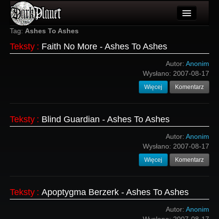
Artykuły
Tag:
Ashes To Ashes
Teksty
:
Faith No More - Ashes To Ashes
Użytkownicy
Autor:
Anonim
Wydarzenia
Wysłano:
2007-08-17
Więcej
Komentarz
Galeria
Forum
Teksty
:
Blind Guardian - Ashes To Ashes
Więcej
Autor:
Anonim
Wysłano:
2007-08-17
Login
Więcej
Komentarz
Teksty
:
Apoptygma Berzerk - Ashes To Ashes
Autor:
Anonim