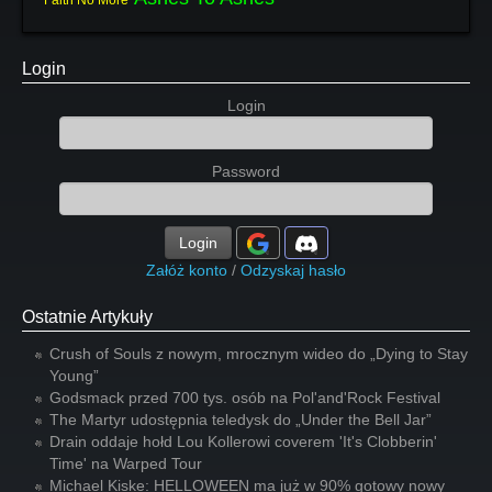
Faith No More
Login
Login
Password
Login
Załóż konto
/
Odzyskaj hasło
Ostatnie Artykuły
Crush of Souls z nowym, mrocznym wideo do „Dying to Stay
Young”
Godsmack przed 700 tys. osób na Pol'and'Rock Festival
The Martyr udostępnia teledysk do „Under the Bell Jar”
Drain oddaje hołd Lou Kollerowi coverem 'It's Clobberin'
Time' na Warped Tour
Michael Kiske: HELLOWEEN ma już w 90% gotowy nowy