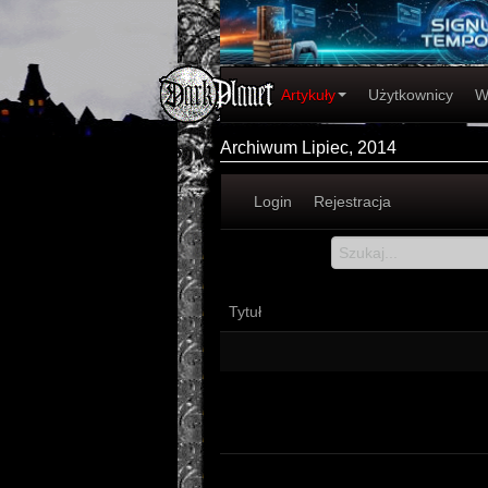
Artykuły
Użytkownicy
W
Archiwum Lipiec, 2014
Login
Rejestracja
Tytuł