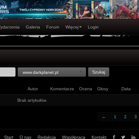
ydarzenia
Galeria
Forum
Więcej
Login
Szukaj
www.darkplanet.pl
Autor
Komentarze
Ocena
Głosy
Data
Brak artykułów.
←
1
2
3
Start
O nas
Redakcja
Współpraca
Kontakt