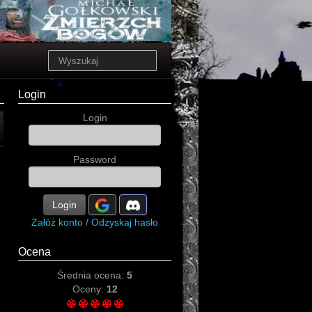
Login
Login
Password
Login
Załóż konto
/
Odzyskaj hasło
Ocena
Średnia ocena:
5
Oceny:
12