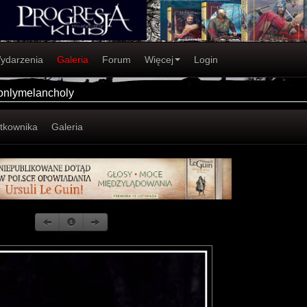
ydarzenia
Galeria
Forum
Więcej
Login
 onlymelancholy
ytkownika
Galeria