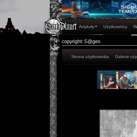
Artykuły
Użytkownicy
W
copyright: S@ges
Strona użytkownika
Galerie uż